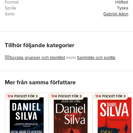
Format
Häftad
Språk
Tyska
Serie
Gabriel Allon
Antal sidor
448
Förlag
HarperCollins Taschenbuch
ISBN
9783365001073
Originaltitel
The Order
Översättare
Wulf Bergner
Tillhör följande kategorier
Sociala grupper och identitet
inom
Samhälle och politik
Hoppa över listan
Mer från samma författare
4 POCKET FÖR 3
4 POCKET FÖR 3
4 POCKET FÖR 3