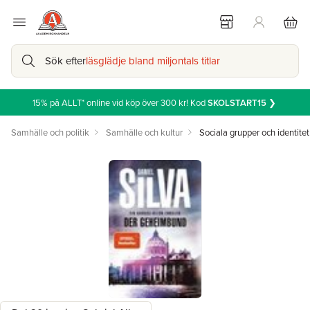
Sök efter
läsglädje bland miljontals titlar
15% på ALLT* online vid köp över 300 kr! Kod
SKOLSTART15
❯
Samhälle och politik
Samhälle och kultur
Sociala grupper och identitet