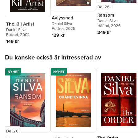
Del 26
Ransom
Avlyssnad
Daniel Silva
Daniel Silva
The Kill Artist
Häftad
, 2026
Pocket
, 2025
Daniel Silva
249 kr
129 kr
Pocket
, 2004
149 kr
Hoppa över listan
Du kanske också är intresserad av
NYHET
NYHET
Del 26
The Order