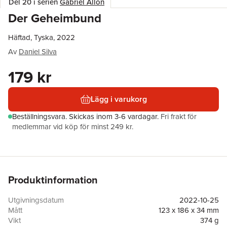
Del 20 i serien
Gabriel Allon
Der Geheimbund
Häftad, Tyska, 2022
Av
Daniel Silva
179 kr
Lägg i varukorg
Beställningsvara.
Skickas
inom 3-6 vardagar
.
Fri frakt för
medlemmar vid köp för minst 249 kr.
Produktinformation
Utgivningsdatum
2022-10-25
Mått
123 x 186 x 34 mm
Vikt
374 g