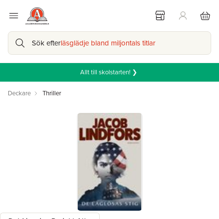
Sök efter
läsglädje bland miljontals titlar
Allt till skolstarten! ❯
Deckare
Thriller