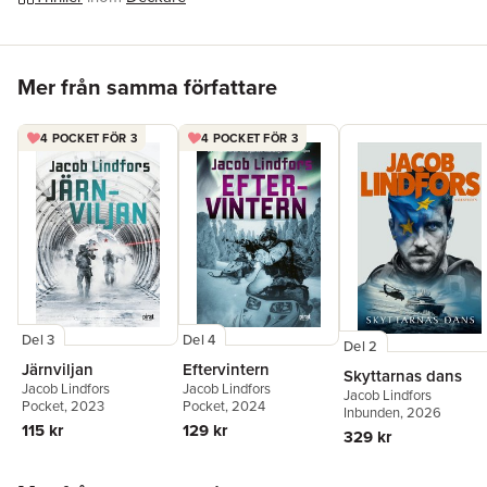
De laglösas stig
är en högaktuell thriller om dagens Amerika
och en värld där lagen inte alltid räcker till. Det är den första
delen i en serie om svenska poliser som korsar både
Hoppa över listan
geografiska och moraliska gränser för att lösa internationella
Mer från samma författare
brott.
4 POCKET FÖR 3
4 POCKET FÖR 3
Del 3
Del 4
Del 2
Järnviljan
Eftervintern
Skyttarnas dans
Jacob Lindfors
Jacob Lindfors
Jacob Lindfors
Pocket
, 2023
Pocket
, 2024
Inbunden
, 2026
115 kr
129 kr
329 kr
Hoppa över listan