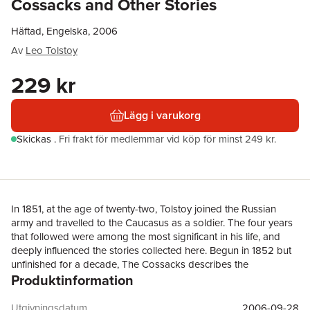
Cossacks and Other Stories
Häftad, Engelska, 2006
Av
Leo Tolstoy
229 kr
Lägg i varukorg
Skickas
.
Fri frakt för medlemmar vid köp för minst 249 kr.
In 1851, at the age of twenty-two, Tolstoy joined the Russian
army and travelled to the Caucasus as a soldier. The four years
that followed were among the most significant in his life, and
deeply influenced the stories collected here. Begun in 1852 but
unfinished for a decade, The Cossacks describes the
Produktinformation
experiences of Olenin, a young cultured Russian who comes to
despise civilization after spending time with the wild Cossack
people. Sevastopol Sketches, based on Tolstoy's own
Utgivningsdatum
2006-09-28