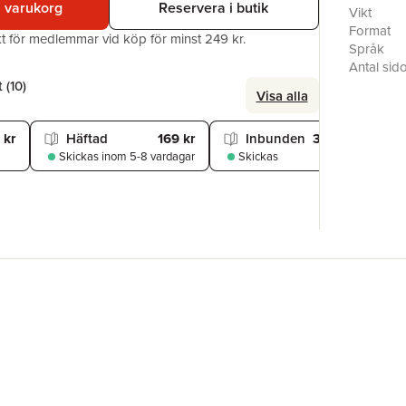
i varukorg
Reservera i butik
the defini
Vikt
RICHARD 
Format
akt för medlemmar vid köp för minst 249 kr.
JOHN BA
Språk
Antal sid
Förlag
 (
10
)
Visa alla
ISBN
Översätta
 kr
Häftad
169 kr
Inbunden
329 kr
Utmärkel
Skickas
inom 5-8 vardagar
Skickas
S