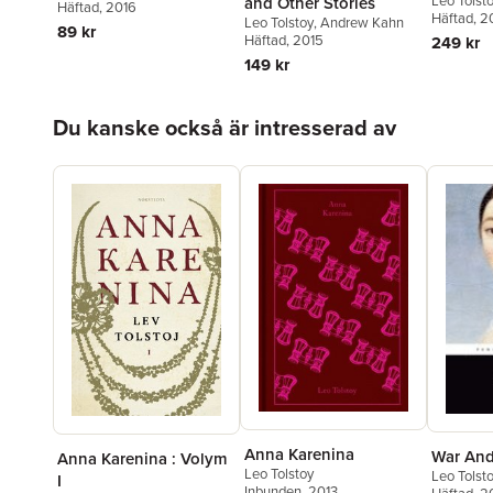
Leo Tolst
and Other Stories
Häftad
, 2016
Häftad
, 2
Leo Tolstoy
,
Andrew Kahn
89 kr
Häftad
, 2015
249 kr
149 kr
Hoppa över listan
Du kanske också är intresserad av
Anna Karenina
War And
Anna Karenina : Volym
Leo Tolstoy
Leo Tolst
I
Inbunden
, 2013