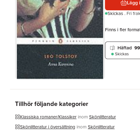
Lägg 
Skickas
.
Fri fr
Finns i fler format
Häftad
99
Skickas
Tillhör följande kategorier
Klassiska romaner/Klassiker
inom
Skönlitteratur
Skönlitteratur i översättning
inom
Skönlitteratur