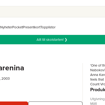
n
Nyheter
Pocket
Presentkort
Topplistor
Allt till skolstarten! ❯
arenina
'One of th
NabokovTh
Anna Kare
, 2003
feels that
Count Vro
Produk
alike, and
this is th
contentmen
Utgivnin
Tolstoy h
Mått