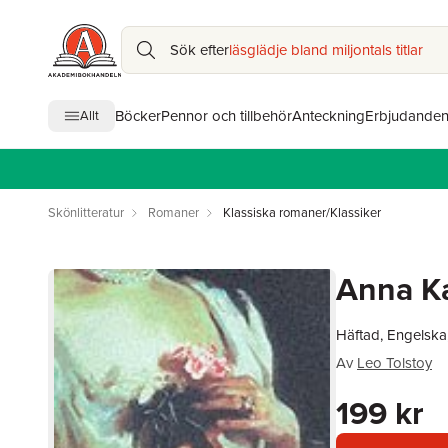
Sök efter
läsglädje bland miljontals titlar
Böcker
Pennor och tillbehör
Anteckning
Erbjudande
Allt
Skönlitteratur
Romaner
Klassiska romaner/Klassiker
Anna K
Häftad, Engelska
Av
Leo Tolstoy
199 kr