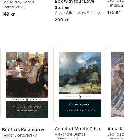
Leo Tolstoy
,
Richar
Box with four Love
Leo Tolstoy
,
Johan
Gustafson
Häftad
, 2009
Stories
Werkmäster
Häftad
, 2016
179 kr
Oscar Wilde
,
Mary Shelley
,
149 kr
Leo Tolstoy
,
Virginia Woolf
299 kr
Count of Monte Cristo
Anna Karenina
Brothers Karamazov
Alexandre Dumas
Leo Tolstoy
,
Keith
Fyodor Dostoyevsky