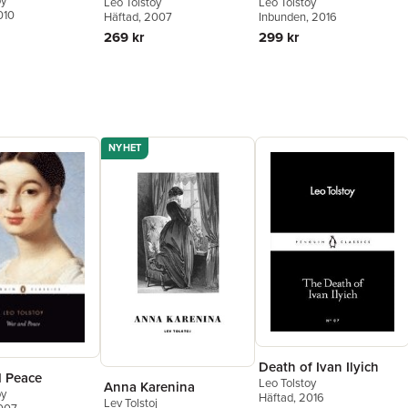
oy
Leo Tolstoy
Leo Tolstoy
010
Inbunden
, 2016
Häftad
, 2007
299 kr
269 kr
NYHET
Death of Ivan Ilyich
 Peace
Leo Tolstoy
Anna Karenina
oy
Häftad
, 2016
Lev Tolstoj