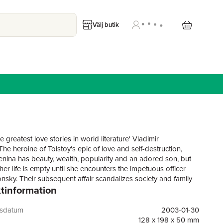
Välj butik
e greatest love stories in world literature' Vladimir
e heroine of Tolstoy's epic of love and self-destruction,
nina has beauty, wealth, popularity and an adored son, but
 her life is empty until she encounters the impetuous officer
nsky. Their subsequent affair scandalizes society and family
tinformation
 brings jealousy and bitterness in its wake. Contrasting with
e vividly observed story of Levin, a man striving to find
t and a meaning to his life - and also a self-portrait of
gsdatum
2003-01-30
imself. This award-winning translation has been acclaimed as
128 x 198 x 50 mm