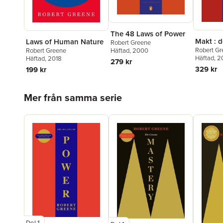
The 48 Laws of Power
Makt : d
Laws of Human Nature
Robert Greene
Robert G
Robert Greene
Häftad
, 2000
Häftad
, 
Häftad
, 2018
279 kr
329 kr
199 kr
Hoppa över listan
Mer från samma serie
Del 1