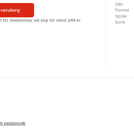
wars. Lear
Vikt
and negoti
 varukorg
Format
allow you
Språk
akt för medlemmar vid köp för minst 249 kr.
wars.Pack
Serie
Strategie
Antal sid
maintain 
Förlag
ISBN
ch pedagogik