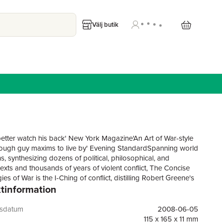
Välj butik
etter watch his back' New York Magazine'An Art of War-style
ough guy maxims to live by' Evening StandardSpanning world
ons, synthesizing dozens of political, philosophical, and
texts and thousands of years of violent conflict, The Concise
ies of War is the I-Ching of conflict, distilling Robert Greene's
tinformation
tseller into the essential, accessible rules of engagement.
d with examples from history, from powerful world leaders like
and Margaret Thatcher, to Shaka the Zulu and Hannibal,
gsdatum
2008-06-05
e thirty-three chapters outlines a strategy to help you win life's
115 x 165 x 11 mm