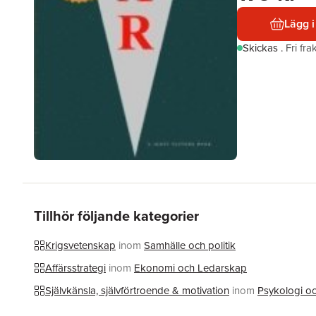
Lägg i
Skickas
.
Fri fr
Tillhör följande kategorier
Krigsvetenskap
inom
Samhälle och politik
Affärsstrategi
inom
Ekonomi och Ledarskap
Självkänsla, självförtroende & motivation
inom
Psykologi o