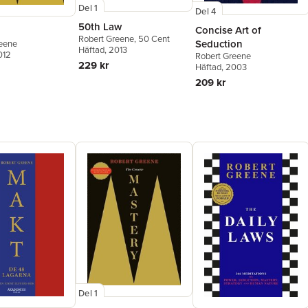
Del 1
Del 4
50th Law
Concise Art of
Robert Greene
,
50 Cent
Seduction
reene
Häftad
, 2013
012
Robert Greene
229 kr
Häftad
, 2003
209 kr
Del 1