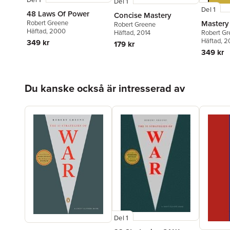
Del 1
Del 1
48 Laws Of Power
Concise Mastery
Robert Greene
Mastery
Robert Greene
Häftad
, 2000
Häftad
, 2014
Robert G
Häftad
, 2
349 kr
179 kr
349 kr
Hoppa över listan
Du kanske också är intresserad av
Del 1