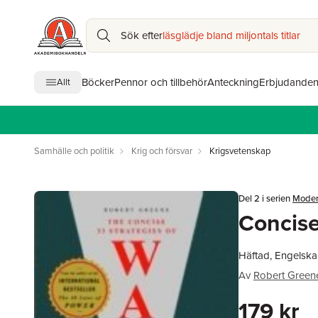
Sök efter
läsglädje bland miljontals titlar
Böcker
Pennor och tillbehör
Anteckning
Erbjudande
Allt
Samhälle och politik
Krig och försvar
Krigsvetenskap
Del 2 i serien
Moder
Concise
Häftad, Engelska
Av
Robert Green
179 kr