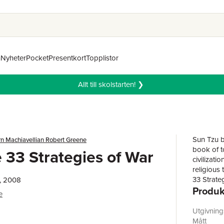
n
Nyheter
Pocket
Presentkort
Topplistor
Allt till skolstarten! ❯
Sun Tzu b
n Machiavellian Robert Greene
book of t
 33 Strategies of War
civilizati
religious 
33 Strateg
, 2008
Produk
global bes
e
Illustrate
Napoleon 
Utgivnin
each of th
Mått