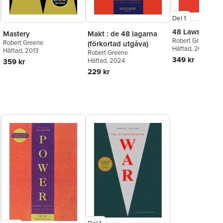
Del 1
48 Laws Of Po
Makt : de 48 lagarna
Mastery
Robert Greene
Robert Greene
(förkortad utgåva)
Häftad
, 2000
Häftad
, 2013
Robert Greene
349 kr
Häftad
, 2024
359 kr
229 kr