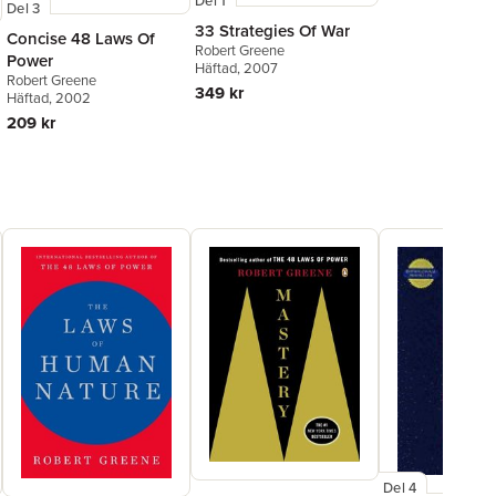
Del 1
Del 3
33 Strategies Of War
Concise 48 Laws Of
Robert Greene
Power
Häftad
, 2007
Robert Greene
349 kr
Häftad
, 2002
209 kr
Del 4