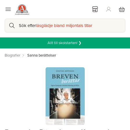
Sök efter
läsglädje bland miljontals titlar
Allt till skolstarten! ❯
Biografier
Sanna berättelser