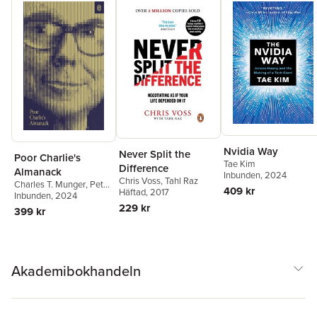
Nvidia Way
Never Split the
Poor Charlie's
Tae Kim
Difference
Almanack
Inbunden
, 2024
Chris Voss
,
Tahl Raz
Charles T. Munger
,
Peter
409 kr
Häftad
, 2017
D. Kaufman
Inbunden
, 2024
229 kr
399 kr
Akademibokhandeln