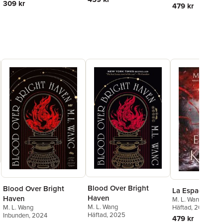
309 kr
479 kr
Blood Over Bright
Blood Over Bright
La Espada de 
Haven
Haven
M. L. Wang
M. L. Wang
Häftad
, 2026
M. L. Wang
Häftad
, 2025
Inbunden
, 2024
479 kr