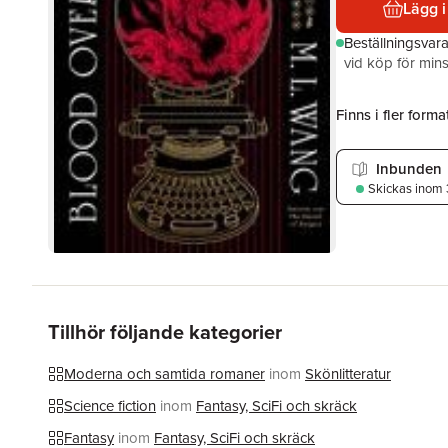
Lägg i
Beställningsvar
vid köp för mins
Finns i fler format
Inbunden
Skickas
inom 
Tillhör följande kategorier
Moderna och samtida romaner
inom
Skönlitteratur
Science fiction
inom
Fantasy, SciFi och skräck
Fantasy
inom
Fantasy, SciFi och skräck