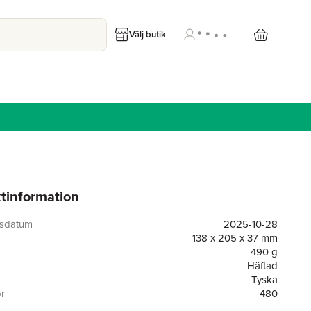
Välj butik
tinformation
gsdatum
2025-10-28
138 x 205 x 37 mm
490 g
Häftad
Tyska
or
480
Adrian Wimmelbuchverlag