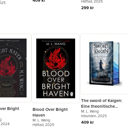
409 kr
Häftad
, 2025
2025
299 kr
The sword of Kaigen:
Eine theonitische
ver Bright
Blood Over Bright
M. L. Wang
Kriegsgeschichte
Haven
Inbunden
, 2025
g
M. L. Wang
409 kr
, 2024
Häftad
, 2025