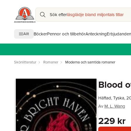
Sök efter
läsglädje bland miljontals titlar
Böcker
Pennor och tillbehör
Anteckning
Erbjudande
Allt
Skönlitteratur
Romaner
Moderna och samtida romaner
Blood o
Häftad, Tyska, 2
Av
M. L. Wang
229 kr