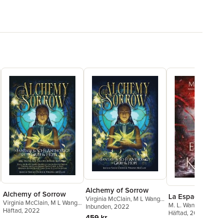
Alchemy of Sorrow
Alchemy of Sorrow
La Espada de 
Virginia McClain
,
M L Wang
,
Virginia McClain
,
M L Wang
,
M. L. Wang
Sarah Chorn
Inbunden
, 2022
Sarah Chorn
Häftad
, 2022
Häftad
, 2026
459 kr