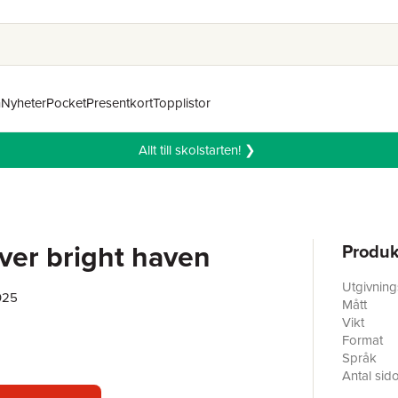
n
Nyheter
Pocket
Presentkort
Topplistor
Allt till skolstarten! ❯
ver bright haven
Produk
Utgivnin
025
Mått
Vikt
Format
Språk
Antal sid
Förlag