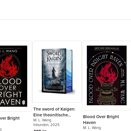
The sword of Kaigen:
Eine theonitische
Blood Over Bright
ver Bright
M. L. Wang
Kriegsgeschichte
Haven
Inbunden
, 2025
M. L. Wang
g