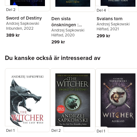
Del 2
Del 4
Sword of Destiny
Den sista
Svalans torn
Andrzej Sapkowski
Andrzej Sapkowski
önskningen :
Inbunden
, 2022
Häftad
, 2021
Andrzej Sapkowski
berättelser om
389 kr
Häftad
, 2020
299 kr
Geralt av Rivia
299 kr
Hoppa över listan
Du kanske också är intresserad av
Del 1
Del 2
Del 1