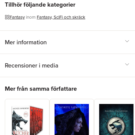
Översättare
Danusia Stok
Tillhör följande kategorier
Fantasy
inom
Fantasy, SciFi och skräck
Mer information
Recensioner i media
Hoppa över listan
Mer från samma författare