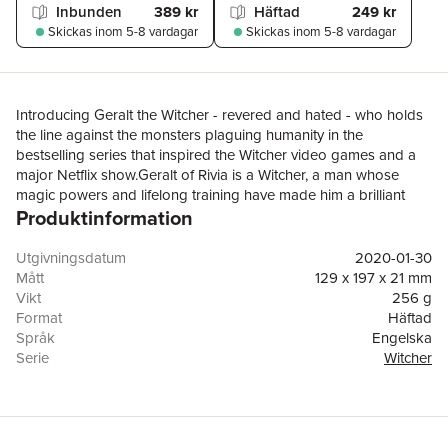
Inbunden
389 kr
Häftad
249 kr
Skickas
inom 5-8 vardagar
Skickas
inom 5-8 vardagar
Introducing Geralt the Witcher - revered and hated - who holds
the line against the monsters plaguing humanity in the
bestselling series that inspired the Witcher video games and a
major Netflix show.Geralt of Rivia is a Witcher, a man whose
magic powers and lifelong training have made him a brilliant
Produktinformation
fighter and a merciless assassin.Yet he is no ordinary killer: he
hunts the vile fiends that ravage the land and attack the
innocent.But not everything monstrous-looking is evil; not
Utgivningsdatum
2020-01-30
everything fair is good . . . and in every fairy tale there is a grain
Mått
129 x 197 x 21 mm
of truth.Translated by Danusia Stok.Andrzej Sapkowski, winner
Vikt
256 g
of the World Fantasy Lifetime Achievement award, started an
Format
Häftad
international phenomenon with his Witcher series. The Last Wish
Språk
Engelska
is the perfect introduction to this one-of-a-kind fantasy world.
Serie
Witcher
Antal sidor
304
Förlag
Orion Publishing Co
ISBN
9781473231061
Originaltitel
Ostatnie Zyczenie