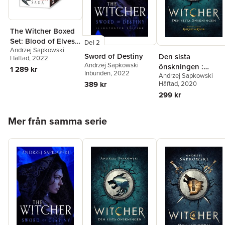
The Witcher Boxed
Set: Blood of Elves,
Del 2
Andrzej Sapkowski
the Time of
Sword of Destiny
Den sista
Häftad
, 2022
Contempt, Baptism
Andrzej Sapkowski
önskningen :
1 289 kr
of Fire, the Tower of
Inbunden
, 2022
Andrzej Sapkowski
berättelser om
Swallows, the Lady
389 kr
Häftad
, 2020
Geralt av Rivia
of the Lake
299 kr
Hoppa över listan
Mer från samma serie