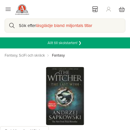
Sök efter
läsglädje bland miljontals titlar
Allt till skolstarten! ❯
Fantasy, SciFi och skräck
Fantasy