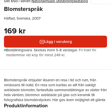
Del 650 i serien
Nationalmusei utställningskatalog
Blomsterspråk
Häftad, Svenska, 2007
169 kr
Lägg i varukorg
Beställningsvara.
Skickas
inom 5-8 vardagar
.
Fri frakt för
medlemmar vid köp för minst 249 kr.
Blomsterspråk erbjuder läsaren en resa i tid och rum, från
renässans till nutid. En resa som kantas av allt från sakligt
avbildade blomster, fantasifulla sammanställningar av växter från
hela världen, blommor avbildade på glas och keramik till
fotografiska blomsterstycken. Här ges även möjlighet att glänta
Produktinformation
på dörren till en fascinerande och ständigt föränderlig
blomstersymbolvärld. Ett litet symbollexikon finns också i boken.