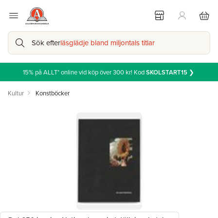
Sök efter
läsglädje bland miljontals titlar
15% på ALLT* online vid köp över 300 kr! Kod
SKOLSTART15
❯
Kultur
Konstböcker