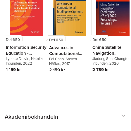
Del 650
Del 650
Del 650
Information Security
China Satellite
Advances in
Education -
Navigation
Computational
Adapting to the
Lynette Drevin
,
Natalia
Conference (CSNC)
Jiadong Sun
,
Changfen
Intelligence Systems
Fei Chao
,
Steven
Miloslavskaya
Inbunden
, 2022
,
Wai Sze
Yang
Inbunden
,
Jun Xie
, 2020
Schockaert
Häftad
, 2017
,
Qingfu
Fourth Industrial
2020 Proceedings:
Leung
,
Suné von Solms
Zhang
1 159 kr
2 789 kr
2 159 kr
Revolution
Volume I
Akademibokhandeln