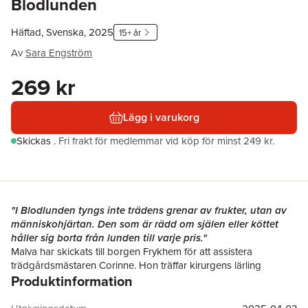
Blodlunden
Häftad, Svenska, 2025
15+ år
Av
Sara Engström
269 kr
Lägg i varukorg
Skickas
.
Fri frakt för medlemmar vid köp för minst 249 kr.
"I Blodlunden tyngs inte trädens grenar av frukter, utan av
människohjärtan. Den som är rädd om själen eller köttet
håller sig borta från lunden till varje pris."
Malva har skickats till borgen Frykhem för att assistera
trädgårdsmästaren Corinne. Hon träffar kirurgens lärling
Produktinformation
Filimon, barnen Juno och Loui, och ynglingen Cedrik. Men
bakom höga murar göms Blodlunden med bultande hjärtan
inympade på uråldriga märgträd. Varje hjärta är stulet från en