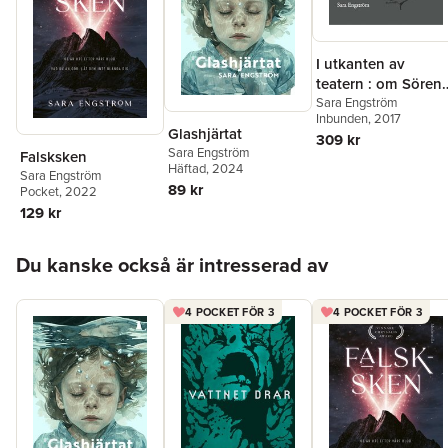
I utkanten av
teatern : om Sören
Larsson
Sara Engström
Inbunden
, 2017
Glashjärtat
309 kr
Sara Engström
Falsksken
Häftad
, 2024
Sara Engström
89 kr
Pocket
, 2022
129 kr
Hoppa över listan
Du kanske också är intresserad av
4 POCKET FÖR 3
4 POCKET FÖR 3