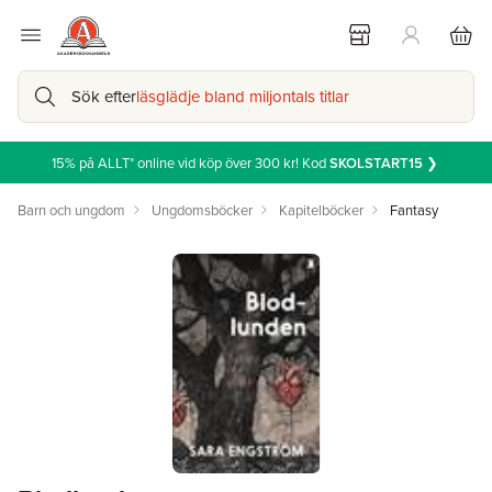
Sök efter
läsglädje bland miljontals titlar
15% på ALLT* online vid köp över 300 kr! Kod
SKOLSTART15
❯
Barn och ungdom
Ungdomsböcker
Kapitelböcker
Fantasy