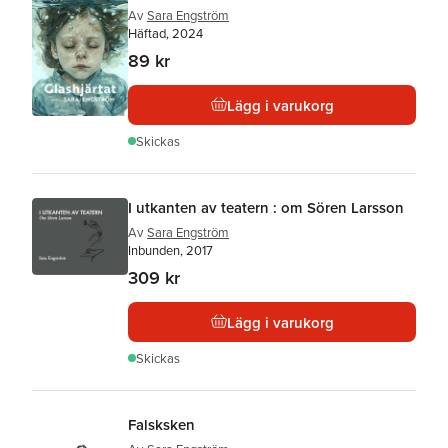
Av
Sara Engström
Häftad, 2024
89 kr
Lägg i varukorg
Skickas
I utkanten av teatern : om Sören Larsson
Av
Sara Engström
Inbunden, 2017
309 kr
Lägg i varukorg
Skickas
Falsksken