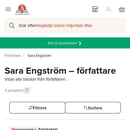
Sök efter
läsglädje bland miljontals titlar
Allt till skolstarten! ❯
Författare
Sara Engström
Sara Engström – författare
Visar alla böcker från författaren .
5
produkter
Filtrera
Sortera
Falsksken
4 POCKET FÖR 3