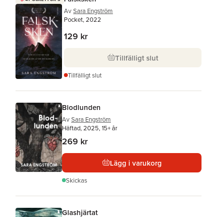
Av
Sara Engström
Pocket, 2022
129 kr
Tillfälligt slut
Tillfälligt slut
Blodlunden
Av
Sara Engström
Häftad, 2025, 15+ år
269 kr
Lägg i varukorg
Skickas
Glashjärtat