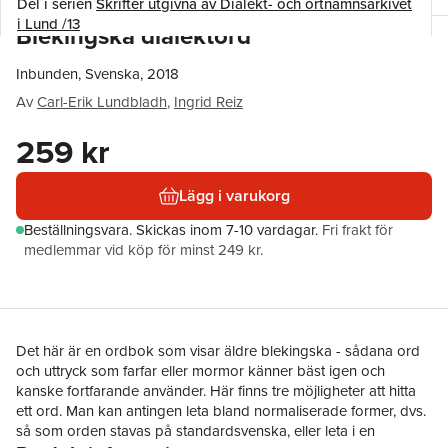
Del i serien
Skrifter utgivna av Dialekt- och ortnamnsarkivet
i Lund /13
Blekingska dialektord
Inbunden, Svenska, 2018
Av
Carl-Erik Lundbladh
,
Ingrid Reiz
259 kr
Lägg i varukorg
Beställningsvara.
Skickas
inom 7-10 vardagar
.
Fri frakt för
medlemmar vid köp för minst 249 kr.
Det här är en ordbok som visar äldre blekingska - sådana ord
och uttryck som farfar eller mormor känner bäst igen och
kanske fortfarande använder. Här finns tre möjligheter att hitta
ett ord. Man kan antingen leta bland normaliserade former, dvs.
så som orden stavas på standardsvenska, eller leta i en