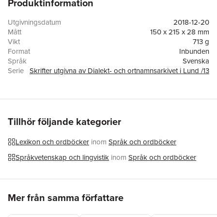
Produktinformation
avdelning där uttalet är uppslagsord. Det går också att utgå
från en betydelse och ta reda på hur den uttrycks på äldre
blekingsk dialekt. Och så ges det tips hur det går att söka
Utgivningsdatum
2018-12-20
dialektord i en databas på nätet.
Mått
150 x 215 x 28 mm
Vikt
713 g
Format
Inbunden
Språk
Svenska
Serie
Skrifter utgivna av Dialekt- och ortnamnsarkivet i Lund /13
Antal sidor
372
Upplaga
2
Förlag
Institutet för språk och folkminnen, Göteborg
ISBN
9789186959487
Originaltitel
Blekingska dialektord
Tillhör följande kategorier
Lexikon och ordböcker
inom
Språk och ordböcker
Språkvetenskap och lingvistik
inom
Språk och ordböcker
Hoppa över listan
Mer från samma författare