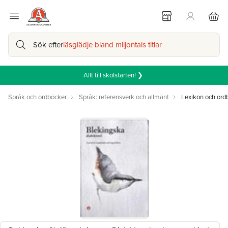
Sök efter
läsglädje bland miljontals titlar
Allt till skolstarten! ❯
Språk och ordböcker
Språk: referensverk och allmänt
Lexikon och ord