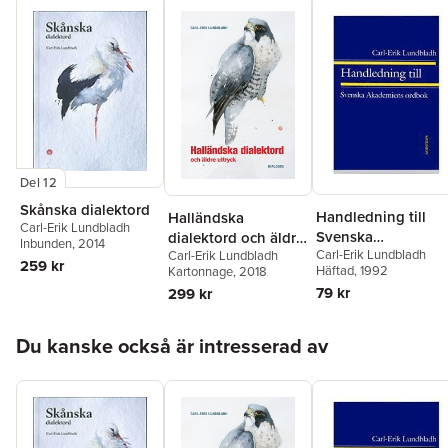
Del 12
Skånska dialektord
Handledning till
Halländska
Carl-Erik Lundbladh
Svenska
dialektord och äldre
Inbunden
, 2014
Carl-Erik Lundbladh
Carl-Erik Lundbladh
akademiens ordbo
uttryck
259 kr
Häftad
, 1992
Kartonnage
, 2018
79 kr
299 kr
Hoppa över listan
Du kanske också är intresserad av