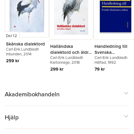
Del 12
Skånska dialektord
Handledning till
Halländska
Carl-Erik Lundbladh
Svenska
dialektord och äldre
Inbunden
, 2014
Carl-Erik Lundbladh
Carl-Erik Lundbladh
akademiens ordbo
uttryck
259 kr
Häftad
, 1992
Kartonnage
, 2018
79 kr
299 kr
Akademibokhandeln
Hjälp