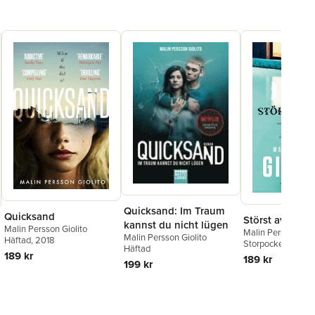
Quicksand: Im Traum
Quicksand
Störst av allt
kannst du nicht lügen
Malin Persson Giolito
Malin Persson Giol
Malin Persson Giolito
Häftad
, 2018
Storpocket
, 2017
Häftad
189 kr
189 kr
199 kr