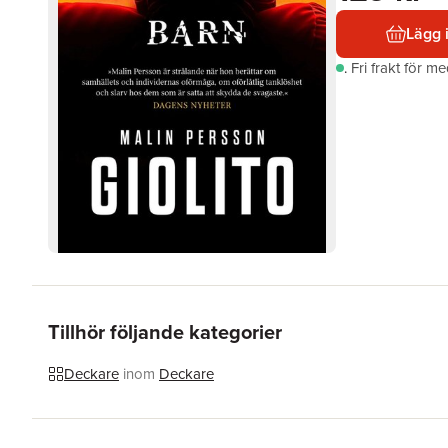
Lägg 
.
Fri frakt för m
Tillhör följande kategorier
Deckare
inom
Deckare
Hoppa över listan