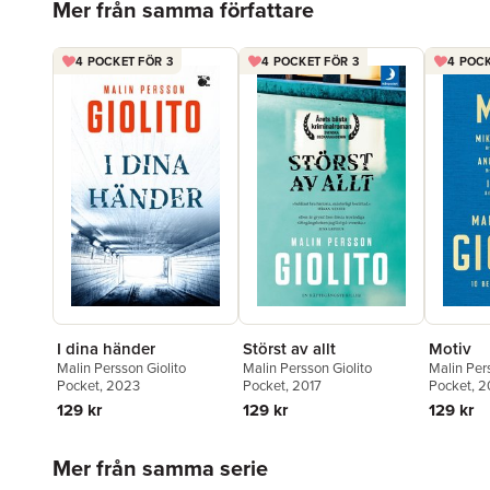
Mer från samma författare
4 POCKET FÖR 3
4 POCKET FÖR 3
4 POCK
I dina händer
Störst av allt
Motiv
Malin Persson Giolito
Malin Persson Giolito
Malin Per
Pocket
, 2023
Pocket
, 2017
Pocket
, 
129 kr
129 kr
129 kr
Hoppa över listan
Mer från samma serie