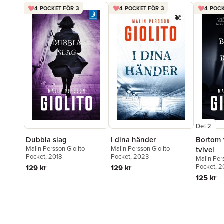
4 POCKET FÖR 3
4 POCKET FÖR 3
4 POCK
Del 2
Dubbla slag
I dina händer
Bortom v
Malin Persson Giolito
Malin Persson Giolito
tvivel
Pocket
, 2018
Pocket
, 2023
Malin Per
Pocket
, 2
129 kr
129 kr
125 kr