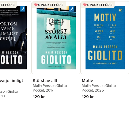
ET FÖR 3
4 POCKET FÖR 3
4 POCKET FÖR 3
arje rimligt
Störst av allt
Motiv
Malin Persson Giolito
Malin Persson Giolito
Pocket
, 2017
Pocket
, 2025
sson Giolito
018
129 kr
129 kr