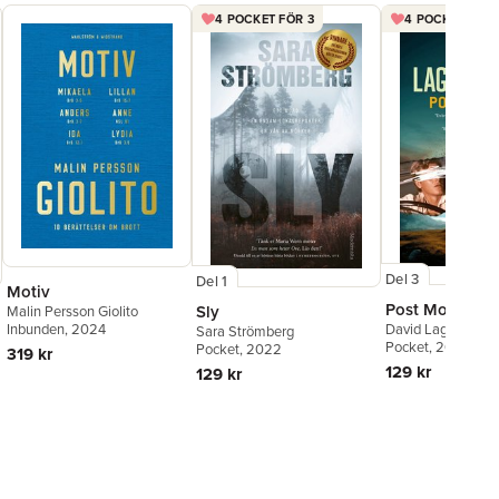
4 POCKET FÖR 3
4 POCKET FÖR 
Del 3
Del 1
Motiv
Post Mortem
Sly
Malin Persson Giolito
David Lagercrantz
Inbunden
, 2024
Sara Strömberg
Pocket
, 2025
Pocket
, 2022
319 kr
129 kr
129 kr