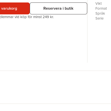
företräda
Vikt
ordnade f
i varukorg
Reservera i butik
Format
väntat må
Språk
edlemmar vid köp för minst 249 kr.
förtjänar
Serie
inte ens t
Antal sid
klockan o
Förlag
med. Änd
Medarbet
ISBN
Miljömärk