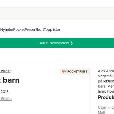
n
Nyheter
Pocket
Presentkort
Topplistor
Allt till skolstarten! ❯
Alex Ande
a Weber
4 POCKET FÖR 3
slagsmål, 
t barn
på lektio
bara. Men
larm. Hon
 2018
Produk
tas på st
 Giolito
inleder e
behandlat
Utgivnin
i Gamla s
Mått