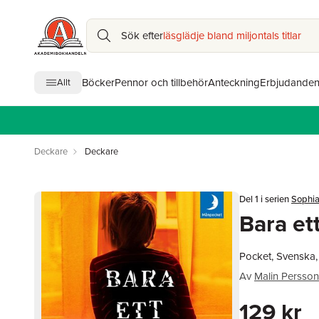
Sök efter
läsglädje bland miljontals titlar
Böcker
Pennor och tillbehör
Anteckning
Erbjudande
Allt
Deckare
Deckare
Del 1 i serien
Sophi
Bara et
Pocket, Svenska,
Av
Malin Persson
129 kr