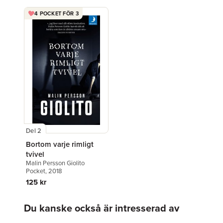
4 POCKET FÖR 3
Del 2
Bortom varje rimligt
tvivel
Malin Persson Giolito
Pocket
, 2018
125 kr
Hoppa över listan
Du kanske också är intresserad av