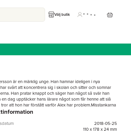
Välj butik
rsson är en märklig unge. Han hamnar ideligen i nya
har svårt att koncentrera sig i skolan och sitter och somnar
nerna. Han pratar knappt och säger han något så svär han
 en dag upptäcker hans lärare något som får henne att slå
 tror att hon har förstått varför Alex har problem.Misstankarna
tinformation
örsta allvar. Alex tvångsomhändertas av socialen och polisen
n brottsutredning för att ta reda på vem det är som har
 Alex så illa. Sophia Weber, delägare på en liten advokatbyrå
gsdatum
2018-05-25
tan, utses till Alex advokat.Advokat Sophia Weber får aldrig
110 x 178 x 24 mm