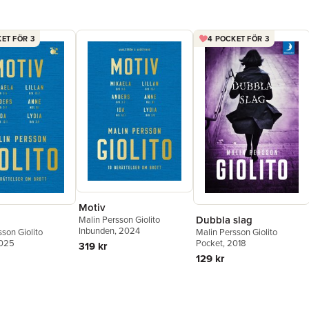
ET FÖR 3
4 POCKET FÖR 3
Motiv
Dubbla slag
Malin Persson Giolito
Inbunden
, 2024
sson Giolito
Malin Persson Giolito
2025
Pocket
, 2018
319 kr
129 kr