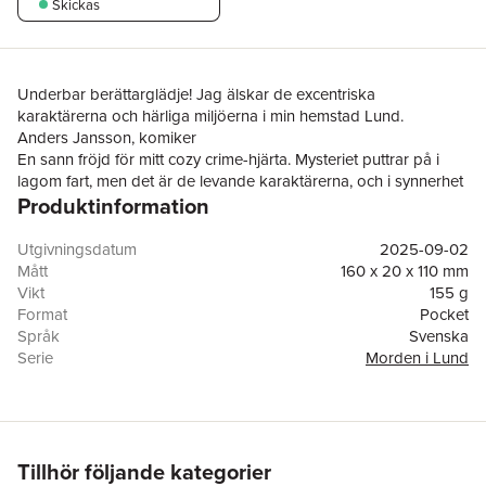
Skickas
Underbar berättarglädje! Jag älskar de excentriska
karaktärerna och härliga miljöerna i min hemstad Lund.
Anders Jansson, komiker
En sann fröjd för mitt cozy crime-hjärta. Mysteriet puttrar på i
lagom fart, men det är de levande karaktärerna, och i synnerhet
Produktinformation
gubben Larsson, som stjäl showen och får mig att se allt framför
mig som en film. Boken har endast en nackdel att den tog slut,
och jag nu tvingas leva vidare utan kejsargrogg och Indiana-
Utgivningsdatum
2025-09-02
Jones liknande äventyr i Lund.
Mått
160 x 20 x 110 mm
Sofia Rutbäck Eriksson, författare
Vikt
155 g
Ett nytt halsbrytande äventyr med den omaka deckarduon
Format
Pocket
från Lund!
Språk
Svenska
Vem hade kunnat tro att det urgamla sumeriska soluret
Serie
Morden i Lund
hos Harriets Antiques skulle leda till så mycket elände? Harriet
Antal sidor
239
omkommer på ett mystiskt vis och
Förlag
Gyldendal Astra
herrekiperingsföreståndarens assistent Kjell försvinner spårlöst.
Medarbetare
Emma Graves
Kjells chef, den excentriske herr Larsson, tycker att livet utan
ISBN
9789180982825
tjänstefolk är besvärligt, så han tar in Bodil som vikarie.
Tillhör följande kategorier
Men tomrummet efter Kjell är svårt att fylla. Herr Larsson och