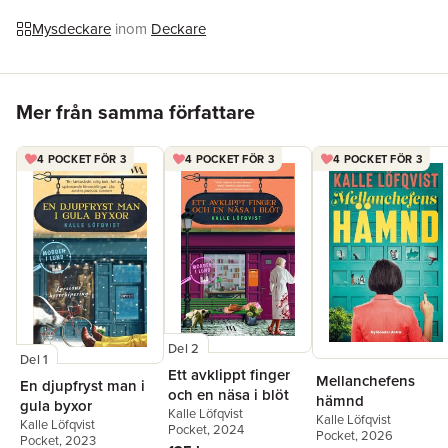
hans vapendragare Oskar som kämpar med både sitt
Mysdeckare
inom
Deckare
förhållande och resebyrån som tiden verkar ha sprungit ifrån
häller i sig en slänggrogg och tar upp sökandet efter den
försvunna Kjell. På vägen möter de skumma agenter, avfyrade
Hoppa över listan
pistoler och ett och annat uppstoppat djur.
Mer från samma författare
Äventyret leder dem inte ända till Bagdad men i alla fall en bra
bit från Lund, ända till Flädie.
4 POCKET FÖR 3
4 POCKET FÖR 3
4 POCKET FÖR 3
Del 2
Del 1
Ett avklippt finger
Mellanchefens
En djupfryst man i
och en näsa i blöt
hämnd
gula byxor
Kalle Löfqvist
Kalle Löfqvist
Kalle Löfqvist
Pocket
, 2024
Pocket
, 2026
Pocket
, 2023