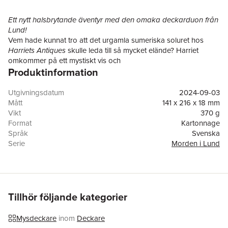
Ett nytt halsbrytande äventyr med den omaka deckarduon från
Lund!
Vem hade kunnat tro att det urgamla sumeriska soluret hos
Harriets Antiques
skulle leda till så mycket elände? Harriet
omkommer på ett mystiskt vis och
Produktinformation
herrekiperingsföreståndarens assistent Kjell försvinner spårlöst.
Kjells chef, den excentriske herr Larsson, tycker att livet utan
tjänstefolk är besvärligt, så han tar in Bodil som vikarie.
Utgivningsdatum
2024-09-03
Men tomrummet efter Kjell är svårt att fylla. Herr Larsson och
Mått
141 x 216 x 18 mm
hans vapendragare Oskar som kämpar med både sitt
Vikt
370 g
förhållande och resebyrån som tiden verkar ha sprungit ifrån
Format
Kartonnage
häller i sig en slänggrogg och tar upp sökandet efter den
Språk
Svenska
försvunna Kjell. På vägen möter de skumma agenter, avfyrade
Serie
Morden i Lund
pistoler och ett och annat uppstoppat djur.
Antal sidor
240
Äventyret leder dem inte ända till Bagdad men i alla fall en bra
Förlag
Gyldendal Astra
bit från Lund, ända till Flädie.
ISBN
9789180009119
Tillhör följande kategorier
Mysdeckare
inom
Deckare