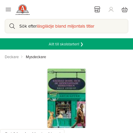
Sök efter
läsglädje bland miljontals titlar
Allt till skolstarten! ❯
Deckare
Mysdeckare