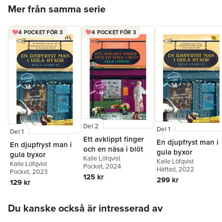
Hoppa över listan
Mer från samma serie
4 POCKET FÖR 3
4 POCKET FÖR 3
Del 2
Del 1
Del 1
Ett avklippt finger
En djupfryst man i
En djupfryst man i
och en näsa i blöt
gula byxor
gula byxor
Kalle Löfqvist
Kalle Löfqvist
Kalle Löfqvist
Pocket
, 2024
Häftad
, 2022
Pocket
, 2023
125 kr
299 kr
129 kr
Hoppa över listan
Du kanske också är intresserad av