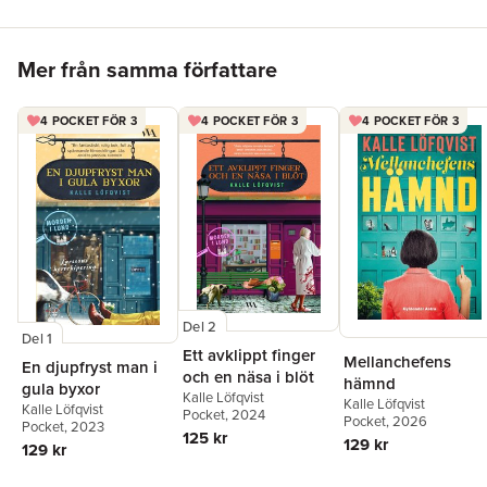
Hoppa över listan
Mer från samma författare
4 POCKET FÖR 3
4 POCKET FÖR 3
4 POCKET FÖR 3
Del 2
Del 1
Ett avklippt finger
Mellanchefens
En djupfryst man i
och en näsa i blöt
hämnd
gula byxor
Kalle Löfqvist
Kalle Löfqvist
Kalle Löfqvist
Pocket
, 2024
Pocket
, 2026
Pocket
, 2023
125 kr
129 kr
129 kr