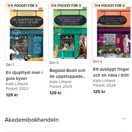
4 POCKET FÖR 3
4 POCKET FÖR 3
4 POCKET FÖR 3
Del 2
Del 3
Del 1
Ett avklippt finger
Bagdad Bodil och
En djupfryst man i
och en näsa i blöt
de uppstoppade
gula byxor
Kalle Löfqvist
husdjuren
Kalle Löfqvist
Kalle Löfqvist
Pocket
, 2024
Pocket
, 2025
Pocket
, 2023
125 kr
129 kr
129 kr
Akademibokhandeln