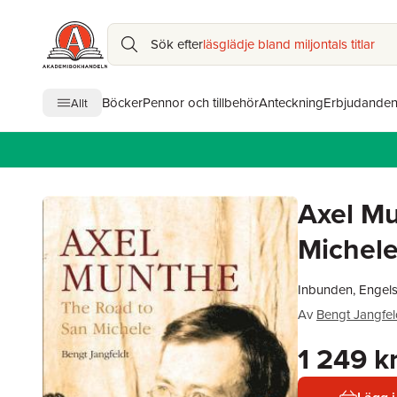
Sök efter
läsglädje bland miljontals titlar
Böcker
Pennor och tillbehör
Anteckning
Erbjudande
Allt
Axel Mu
Michel
Inbunden, Engel
Av
Bengt Jangfel
1 249 k