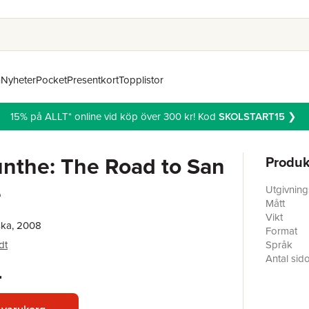
n
Nyheter
Pocket
Presentkort
Topplistor
15% på ALLT* online vid köp över 300 kr! Kod
SKOLSTART15
❯
nthe: The Road to San
Produk
e
Utgivnin
Mått
Vikt
ska, 2008
Format
dt
Språk
Antal sid
r
Förlag
ISBN