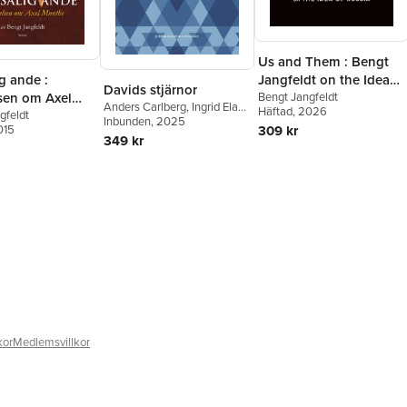
Us and Them : Bengt
g ande :
Jangfeldt on the Idea
Davids stjärnor
lsen om Axel
of Russia
Bengt Jangfeldt
Anders Carlberg
,
Ingrid Elam
,
Häftad
, 2026
gfeldt
Cecilia Hansson
Inbunden
, 2025
,
Bengt
015
309 kr
Jangfeldt
,
Maria Modig
,
349 kr
Anders Olsson
,
Agneta
Pleijel
,
Hans Ruin
,
Anders
Rydell
,
Astrid Seeberger
,
Steve Sem-Sandberg
,
Per
Svensson
,
Björn Wiman
,
Ebba Witt-Brattström
kor
Medlemsvillkor