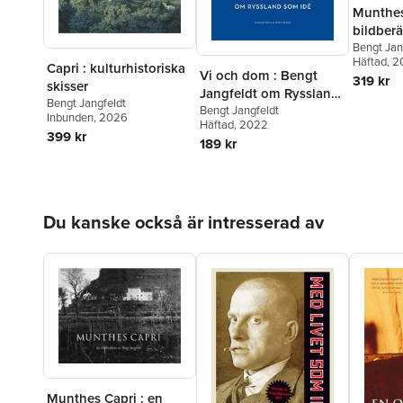
Munthes
bildberä
Jangfel
Bengt Jan
Häftad
, 2
Capri : kulturhistoriska
Vi och dom : Bengt
319 kr
skisser
Jangfeldt om Ryssland
Bengt Jangfeldt
som idé
Bengt Jangfeldt
Inbunden
, 2026
Häftad
, 2022
399 kr
189 kr
Hoppa över listan
Du kanske också är intresserad av
Munthes Capri : en