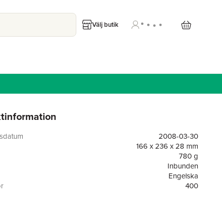
Välj butik
tinformation
gsdatum
2008-03-30
166 x 236 x 28 mm
780 g
Inbunden
Engelska
or
400
I. B. Tauris & Company
9781845117207