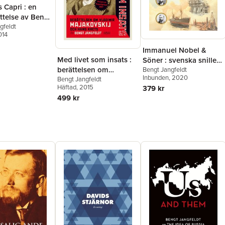
 Capri : en
ttelse av Bengt
dt
gfeldt
014
Immanuel Nobel &
Med livet som insats :
Söner : svenska snillen
berättelsen om
i tsarernas Ryssland
Bengt Jangfeldt
Inbunden
, 2020
Vladimir Majakovskij
Bengt Jangfeldt
Häftad
, 2015
379 kr
och hans krets
499 kr