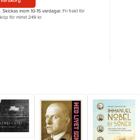
 varukorg
a.
Skickas
inom 10-15 vardagar
.
Fri frakt för
öp för minst 249 kr.