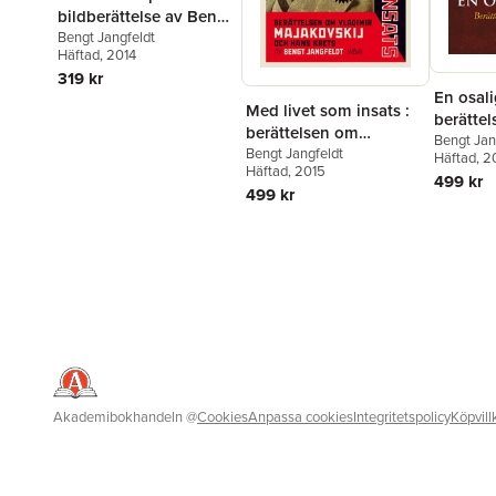
bildberättelse av Bengt
Jangfeldt
Bengt Jangfeldt
Häftad
, 2014
319 kr
En osali
Med livet som insats :
berätte
berättelsen om
Munthe
Bengt Jan
Vladimir Majakovskij
Bengt Jangfeldt
Häftad
, 2
Häftad
, 2015
och hans krets
499 kr
499 kr
Akademibokhandeln
@
Cookies
Anpassa cookies
Integritetspolicy
Köpvill