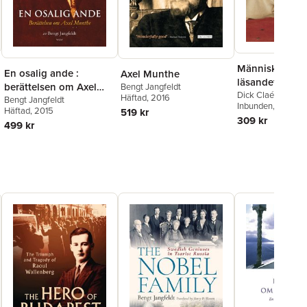
Människan oc
En osalig ande :
Axel Munthe
läsandet : aspe
berättelsen om Axel
Bengt Jangfeldt
en livsavgöra
Dick Claésson
,
Jo
Häftad
, 2016
Munthe
Bengt Jangfeldt
Bengt Jangfeldt
Inbunden
, 2024
,
R
aktivitet
Häftad
, 2015
519 kr
Kärde
,
Kristoffer 
309 kr
499 kr
Peter Luthersson
,
Olsson
,
Julia Penn
Jesper Svenbro
,
O
Wikander