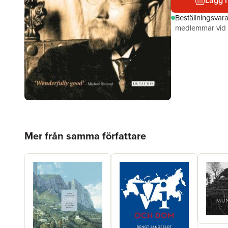
Lägg i
Beställningsvar
medlemmar vid k
Hoppa över listan
Mer från samma författare