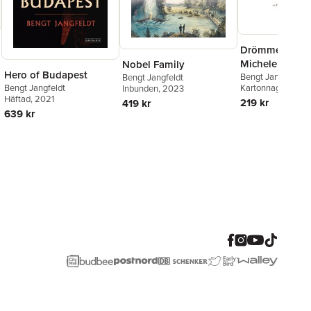
Drömmen om 
Michele
Nobel Family
Hero of Budapest
Bengt Jangfeldt
Bengt Jangfeldt
Kartonnage
, 2001
Bengt Jangfeldt
Inbunden
, 2023
Häftad
, 2021
219 kr
419 kr
639 kr