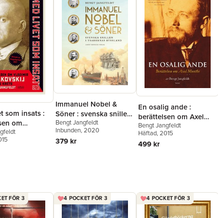
Immanuel Nobel &
En osalig ande :
t som insats :
Söner : svenska snillen
berättelsen om Axel
Bengt Jangfeldt
lsen om
i tsarernas Ryssland
Bengt Jangfeldt
Munthe
Inbunden
, 2020
gfeldt
r Majakovskij
Häftad
, 2015
015
379 kr
s krets
499 kr
ET FÖR 3
4 POCKET FÖR 3
4 POCKET FÖR 3