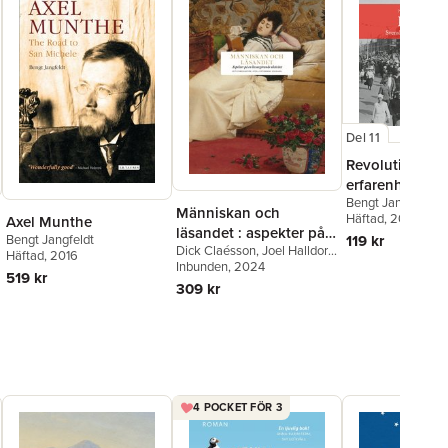
Del 11
Revolution! : 
erfarenheter fr
Bengt Jangfeldt
,
U
Ryssland
Människan och
Knutson
Häftad
, 2019
,
Martin K
Axel Munthe
läsandet : aspekter på
Benito Peix Geldar
119 kr
Bengt Jangfeldt
Åselius
Dick Claésson
,
Joel Halldorf
,
en livsavgörande
Häftad
, 2016
Bengt Jangfeldt
Inbunden
, 2024
,
Rebecka
aktivitet
519 kr
Kärde
,
Kristoffer Leandoer
,
309 kr
Peter Luthersson
,
Anders
Olsson
,
Julia Pennlert
,
Jesper Svenbro
,
Ola
Wikander
4 POCKET FÖR 3