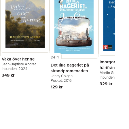
Del 1
Vaka över henne
Imorgon är jag
Jean-Baptiste Andrea
Det lilla bageriet på
härifrån : ett
Inbunden
, 2024
strandpromenaden
Martin Gelin
avskedsbrev ti
349 kr
Jenny Colgan
Inbunden
, 2024
Pocket
, 2016
329 kr
129 kr