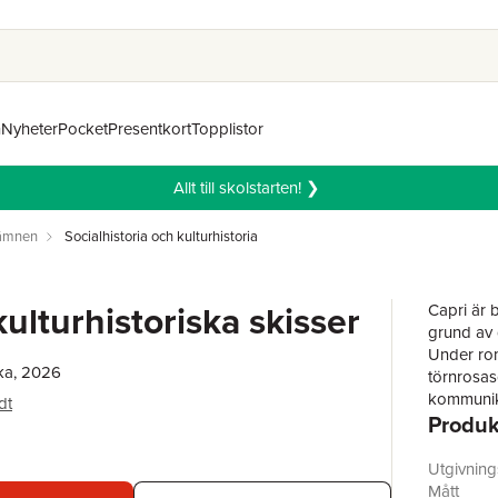
n
Nyheter
Pocket
Presentkort
Topplistor
Allt till skolstarten! ❯
 ämnen
Socialhistoria och kulturhistoria
kulturhistoriska skisser
Capri är 
grund av 
Under rom
ka, 2026
törnrosas
kommunika
dt
Produk
strömma ti
kunglighet
mängder t
Utgivnin
Bengt Jan
Mått