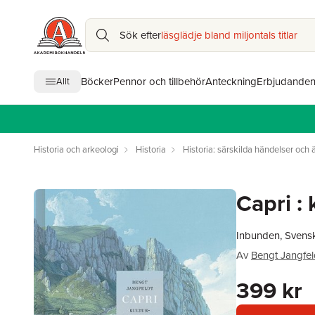
Sök efter
läsglädje bland miljontals titlar
Böcker
Pennor och tillbehör
Anteckning
Erbjudande
Allt
Historia och arkeologi
Historia
Historia: särskilda händelser och
Capri : 
Inbunden, Svens
Av
Bengt Jangfel
399 kr