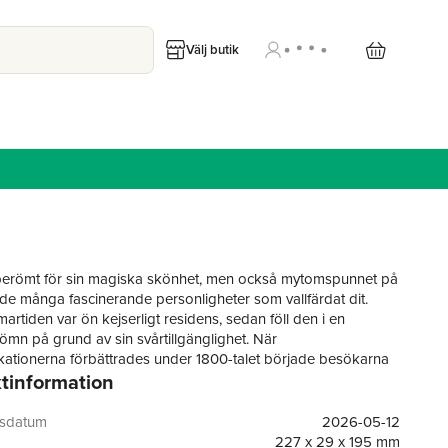
Välj butik
berömt för sin magiska skönhet, men också mytomspunnet på
de många fascinerande personligheter som vallfärdat dit.
artiden var ön kejserligt residens, sedan föll den i en
ömn på grund av sin svårtillgänglighet. När
tionerna förbättrades under 1800-talet började besökarna
tinformation
ll. Först kom konstnärer och författare, sedan följde
er, miljonärer och excentriker. I dag är det snarare de stora
urister som sätter sin prägel på ön.
gsdatum
2026-05-12
gfeldt berättar initierat och kunnigt om de människor och
227 x 29 x 195 mm