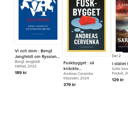
Vi och dom : Bengt
Del 2
Jangfeldt om Ryssland
Bengt Jangfeldt
som idé
Fuskbygget : så
I stället
Häftad
, 2022
knäckte
Sofie Sar
189 kr
Pocket
, 2
Andreas Cervenka
bostadsmarknaden
Inbunden
, 2024
129 kr
Sverige och världen
379 kr