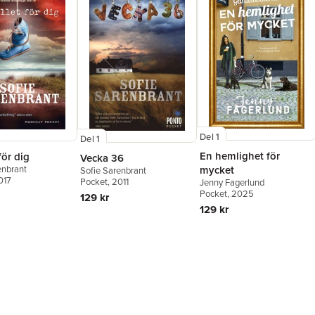
Del 1
Del 1
En hemlighet för
 för dig
Vecka 36
enbrant
mycket
Sofie Sarenbrant
017
Pocket
, 2011
Jenny Fagerlund
Pocket
, 2025
129 kr
129 kr