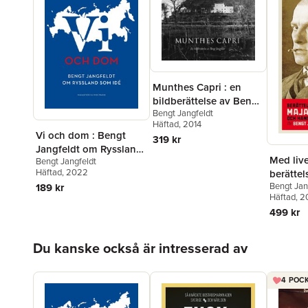
Munthes Capri : en
bildberättelse av Bengt
Bengt Jangfeldt
Jangfeldt
Häftad
, 2014
Vi och dom : Bengt
319 kr
Jangfeldt om Ryssland
Med live
Bengt Jangfeldt
som idé
Häftad
, 2022
berätte
Bengt Jan
Vladimi
189 kr
Häftad
, 2
och han
499 kr
Hoppa över listan
Du kanske också är intresserad av
4 POCK