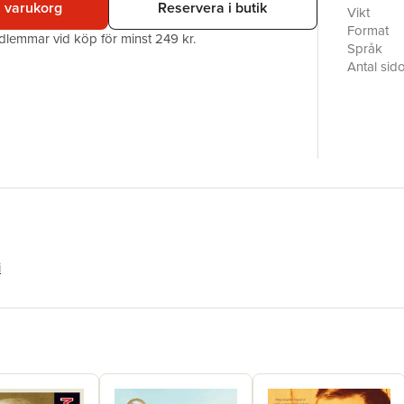
i varukorg
Reservera i butik
företeels
Vikt
på Monte 
Format
edlemmar vid köp för minst 249 kr.
svenska k
Språk
Greene o
Antal sid
Hermann G
Upplaga
och Vladi
Förlag
Victoria.
Medarbet
ISBN
i