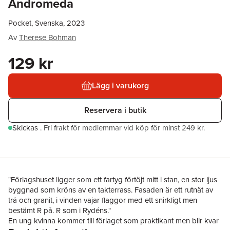
Andromeda
Pocket, Svenska, 2023
Av
Therese Bohman
129 kr
Lägg i varukorg
Reservera i butik
Skickas
.
Fri frakt för medlemmar vid köp för minst 249 kr.
"Förlagshuset ligger som ett fartyg förtöjt mitt i stan, en stor ljus
byggnad som kröns av en takterrass. Fasaden är ett rutnät av
trä och granit, i vinden vajar flaggor med ett snirkligt men
bestämt R på. R som i Rydéns."
En ung kvinna kommer till förlaget som praktikant men blir kvar