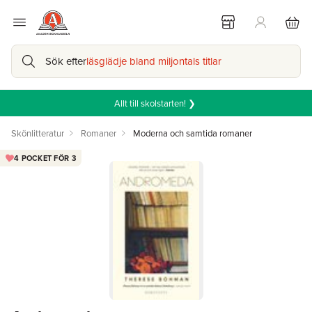
Sök efter
läsglädje bland miljontals titlar
Allt till skolstarten! ❯
Skönlitteratur
Romaner
Moderna och samtida romaner
4 POCKET FÖR 3