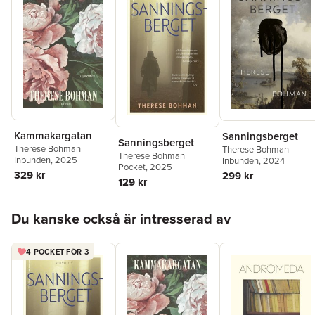
Kammakargatan
Sanningsberget
Sanningsberget
Therese Bohman
Therese Bohman
Therese Bohman
Inbunden
, 2025
Inbunden
, 2024
Pocket
, 2025
329 kr
299 kr
129 kr
Hoppa över listan
Du kanske också är intresserad av
4 POCKET FÖR 3