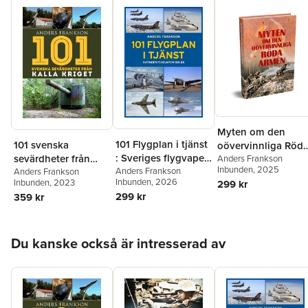
Myten om den
101 Flygplan i tjänst
101 svenska
oövervinnliga Röd
: Sveriges flygvapen
sevärdheter från
armén
Anders Frankson
Inbunden
, 2025
100 år
Anders Frankson
kalla kriget
Anders Frankson
Inbunden
, 2026
Inbunden
, 2023
299 kr
299 kr
359 kr
Hoppa över listan
Du kanske också är intresserad av