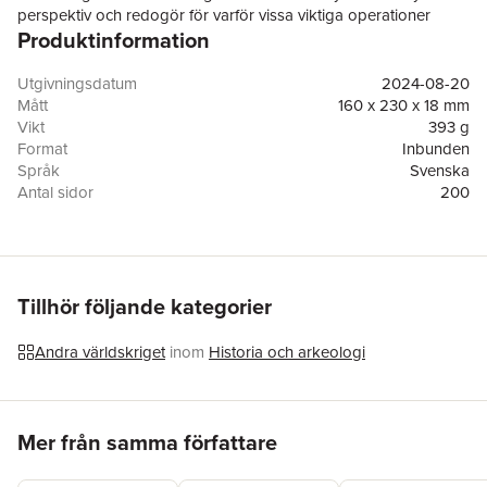
perspektiv och redogör för varför vissa viktiga operationer
Produktinformation
lyckades medan andra misslyckades. Du får besöka de mest
dramatiska krigsskådeplatserna i såväl Europa som Afrika och
Asien. Flera kunniga författare medverkar, som Lars Ericsson
Utgivningsdatum
2024-08-20
Wolke, Anders Frankson, Bo Knarrström, Ulf Sundberg och
Mått
160 x 230 x 18 mm
Artur Szulc.
Vikt
393 g
Format
Inbunden
Språk
Svenska
Antal sidor
200
Förlag
Bokförlaget Semic
ISBN
9789155273170
Miljömärkning
FSC
Tillhör följande kategorier
Andra världskriget
inom
Historia och arkeologi
Hoppa över listan
Mer från samma författare