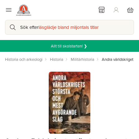
Sök efter
läsglädje bland miljontals titlar
Allt till skolstarten! ❯
Historia och arkeologi
Historia
Militärhistoria
Andra världskriget