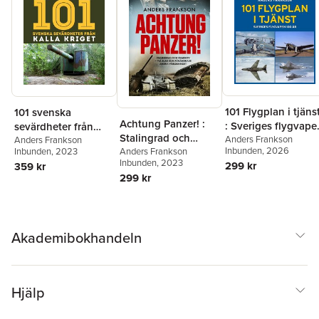
101 Flygplan i tjäns
101 svenska
Achtung Panzer! :
: Sveriges flygvape
sevärdheter från
Stalingrad och
100 år
Anders Frankson
kalla kriget
Anders Frankson
Inbunden
, 2026
Charkov - två slag
Anders Frankson
Inbunden
, 2023
Inbunden
, 2023
299 kr
som förändrade
359 kr
299 kr
andra världskriget
Akademibokhandeln
Hjälp