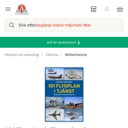
Sök efter
läsglädje bland miljontals titlar
Allt till skolstarten! ❯
Historia och arkeologi
Historia
Militärhistoria