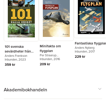
Fantastiska flygpla
Minifakta om
101 svenska
Anders Nyberg
flygplan
sevärdheter från
Inbunden
, 2017
Per Straarup
kalla kriget
Anders Frankson
229 kr
Søndergaard
Inbunden
, 2016
Inbunden
, 2023
209 kr
359 kr
Akademibokhandeln