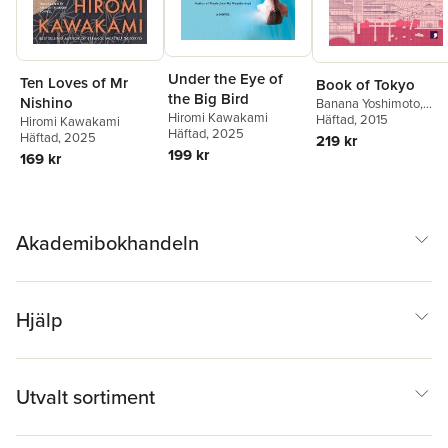
Under the Eye of
Ten Loves of Mr
Book of Tokyo
the Big Bird
Nishino
Banana Yoshimoto
,
Hiromi Kawakami
Shuichi Yoshida
Häftad
, 2015
,
Nao-
Hiromi Kawakami
Häftad
, 2025
Cola Yamazaki
,
Hiromi
Häftad
, 2025
219 kr
Kawakami
,
Hitomi
199 kr
169 kr
Kanehara
,
Mitsuyo
Kakuta
,
Toshiyuki Horie
Osamu Hashimoto
,
Hideo Furukawa
,
Masashi Matsuie
Akademibokhandeln
Hjälp
Utvalt sortiment