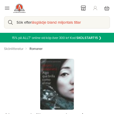
Sök efter
läsglädje bland miljontals titlar
15% på ALLT* online vid köp över 300 kr! Kod
SKOLSTART15
❯
Skönlitteratur
Romaner