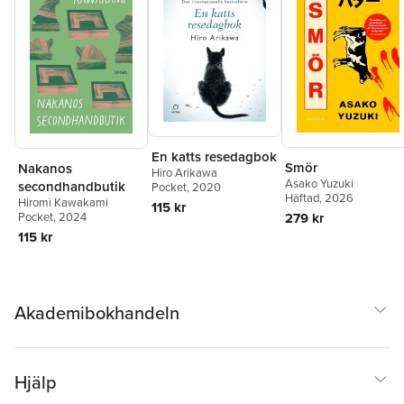
En katts resedagbok
Smör
Nakanos
Hiro Arikawa
Asako Yuzuki
secondhandbutik
Pocket
, 2020
Häftad
, 2026
Hiromi Kawakami
115 kr
279 kr
Pocket
, 2024
115 kr
Akademibokhandeln
Hjälp