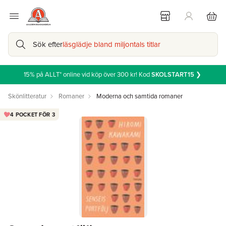
Sök efter
läsglädje bland miljontals titlar
15% på ALLT* online vid köp över 300 kr! Kod
SKOLSTART15
❯
Skönlitteratur
Romaner
Moderna och samtida romaner
4 POCKET FÖR 3