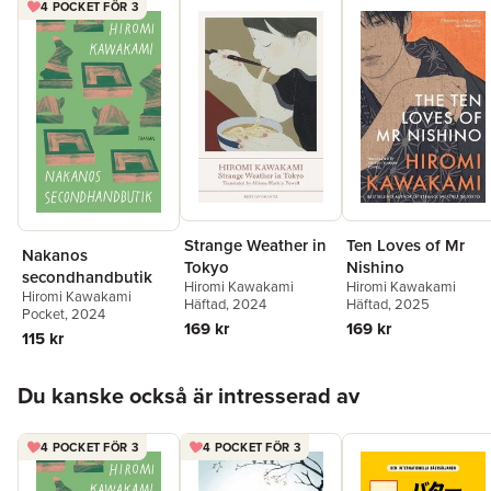
4 POCKET FÖR 3
priset. För
Senseis portfölj
tilldelades hon Tanizaki-priset. Den
har blivit både film och mangaserie och översatts till över 20
språk.
»Vilken ljuvlig, välformulerad meditation över kärlek och
vänskap den här romanen är!« // YUKIKO DUKE, VI LA SER
Strange Weather in
Ten Loves of Mr
Nakanos
Tokyo
Nishino
secondhandbutik
Hiromi Kawakami
Hiromi Kawakami
Hiromi Kawakami
Häftad
, 2024
Häftad
, 2025
Pocket
, 2024
169 kr
169 kr
115 kr
Hoppa över listan
Du kanske också är intresserad av
4 POCKET FÖR 3
4 POCKET FÖR 3