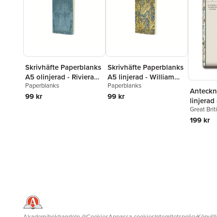
Skrivhäfte Paperblanks
Skrivhäfte Paperblanks
A5 olinjerad - Riviera
A5 linjerad - William
Paperblanks
Paperblanks
Bold
Morris : Windrush
Anteckn
99 kr
99 kr
linjerad
Great Bri
Strawber
199 kr
Akademibokhandeln
@
Cookies
Anpassa cookies
Integritetspolicy
Köpvill