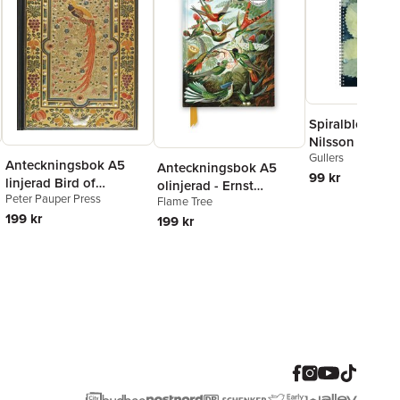
Spiralblock A5 
Nilsson Thore 
Gullers
Anteckningsbok A5
Anteckningsbok A5
99 kr
linjerad Bird of
olinjerad - Ernst
Peter Pauper Press
Paradise
Flame Tree
Haeckel :
199 kr
Hummingbirds
199 kr