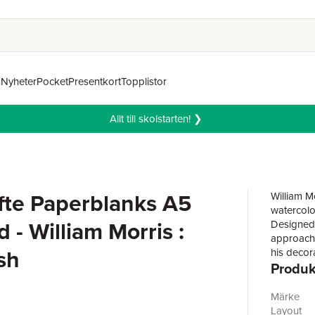
n
Nyheter
Pocket
Presentkort
Topplistor
Allt till skolstarten! ❯
fte Paperblanks A5
William M
watercolo
d - William Morris :
Designed 
approach 
sh
his decora
Produk
mm
Märke
Tillverkar
Layout