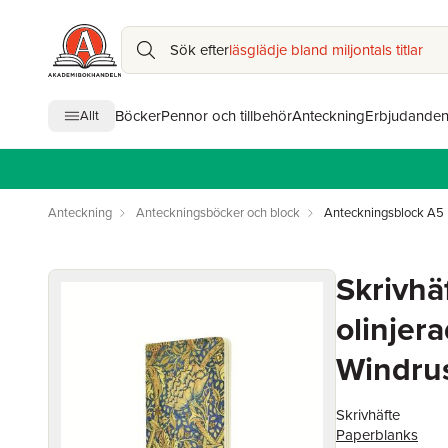
Sök efter
läsglädje bland miljontals titlar
Böcker
Pennor och tillbehör
Anteckning
Erbjudande
Allt
Anteckning
Anteckningsböcker och block
Anteckningsblock A5
Skrivhä
olinjera
Windru
Skrivhäfte
Paperblanks