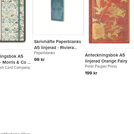
Skrivhäfte Paperblanks
A5 linjerad - Riviera
Paperblanks
Bold
Anteckningsbok A5
ingsbok A5
99 kr
linjerad Orange Fairy
 - Morris & Co :
Peter Pauper Press
tish Card Company
ry Thief Spring
199 kr
kor
Medlemsvillkor