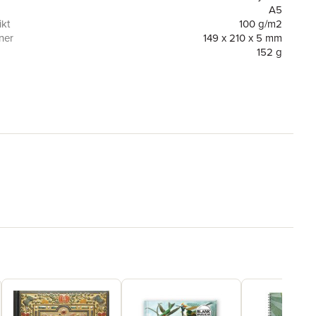
nks Ltd
A5
ne House
kt
100 g/m2
cer Street
ner
149 x 210 x 5 mm
 Dublin
152 g
or
80
perblanks.com
9781408762998
ning
FSC
Skrivhäfte