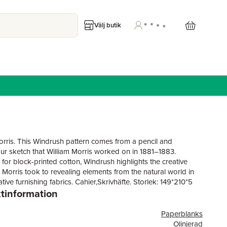
Välj butik
orris. This Windrush pattern comes from a pencil and
ur sketch that William Morris worked on in 1881–1883.
for block-printed cotton, Windrush highlights the creative
Morris took to revealing elements from the natural world in
tive furnishing fabrics. Cahier,Skrivhäfte. Storlek: 149*210*5
tinformation
Paperblanks
e/importör:
Olinjerad