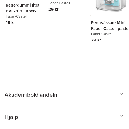
Castell
Faber-Castell
Radergummi litet
29 kr
PVC-fritt Faber-
Castell
Faber-Castell
19 kr
Pennvässare Mini
Faber-Castell pastel
Faber-Castell
29 kr
Akademibokhandeln
Hjälp