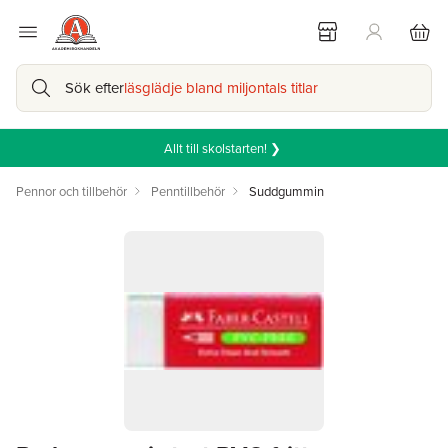
Sök efter
läsglädje bland miljontals titlar
Allt till skolstarten! ❯
Pennor och tillbehör
Penntillbehör
Suddgummin