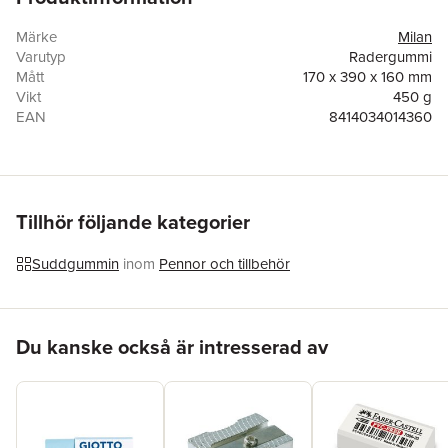
Tillverkare/importör:
Milan
Märke
Milan
b.n.t Scandinavia AB
Varutyp
Radergummi
Företagsvägen 14
Mått
170 x 390 x 160 mm
232 21 Arlöv
Vikt
450 g
info@bntscandinavia.com
EAN
8414034014360
Tillhör följande kategorier
Suddgummin
inom
Pennor och tillbehör
Hoppa över listan
Du kanske också är intresserad av