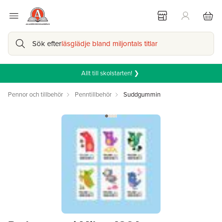
Sök efter
läsglädje bland miljontals titlar
Allt till skolstarten! ❯
Pennor och tillbehör
Penntillbehör
Suddgummin