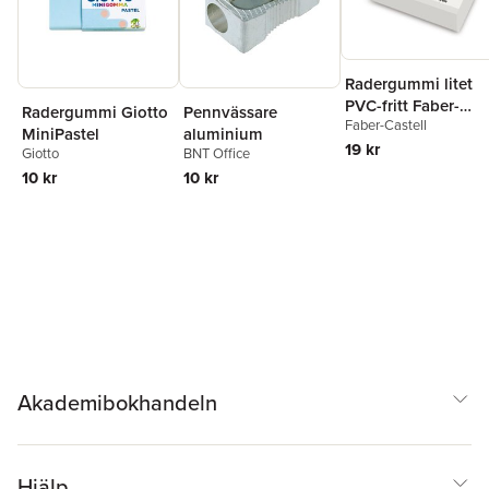
Radergummi litet
PVC-fritt Faber-
Radergummi Giotto
Pennvässare
Faber-Castell
Castell
MiniPastel
aluminium
19 kr
Giotto
BNT Office
10 kr
10 kr
Akademibokhandeln
Hjälp