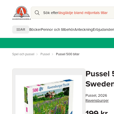
Sök efter
läsglädje bland miljontals titlar
Böcker
Pennor och tillbehör
Anteckning
Erbjudande
Allt
Spel och pussel
Pussel
Pussel 500 bitar
Pussel 
Swede
Pussel, 2026
Ravensburger
199 kr