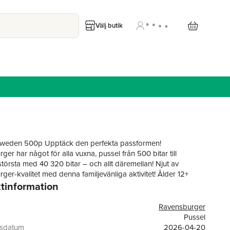
Välj butik
Sweden 500p Upptäck den perfekta passformen!
er har något för alla vuxna, pussel från 500 bitar till
största med 40 320 bitar – och allt däremellan! Njut av
ger-kvalitet med denna familjevänliga aktivitet! Ålder 12+
tinformation
Ravensburger
Pussel
gsdatum
2026-04-20