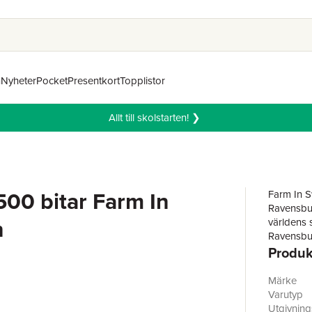
n
Nyheter
Pocket
Presentkort
Topplistor
Allt till skolstarten! ❯
500 bitar Farm In
Farm In 
Ravensburg
n
världens 
Ravensbur
Produk
Märke
Varutyp
Utgivnin