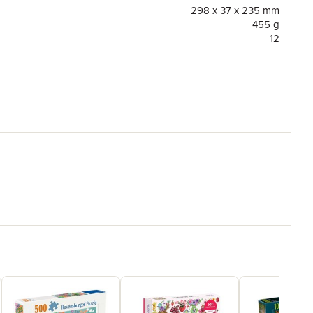
298 x 37 x 235 mm
455 g
12
Ej lämplig för barn under 3 år
selbitar
500 st
4005555008446
ning
FSC Mix