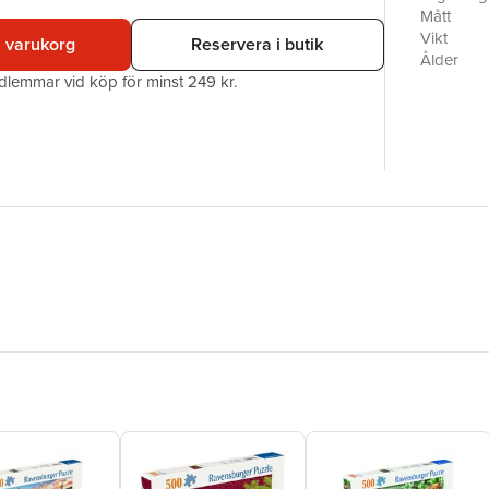
Mått
Vikt
i varukorg
Reservera i butik
Ålder
edlemmar vid köp för minst 249 kr.
Obs.
Antal pus
EAN
Miljömärk