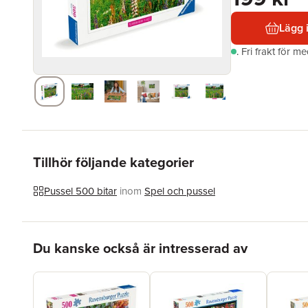
Lägg 
.
Fri frakt för m
Tillhör följande kategorier
Pussel 500 bitar
inom
Spel och pussel
Hoppa över listan
Du kanske också är intresserad av