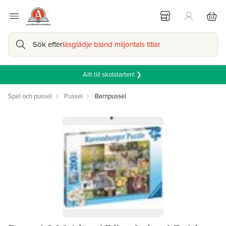
Sök efter
läsglädje bland miljontals titlar
Allt till skolstarten! ❯
Spel och pussel
Pussel
Barnpussel