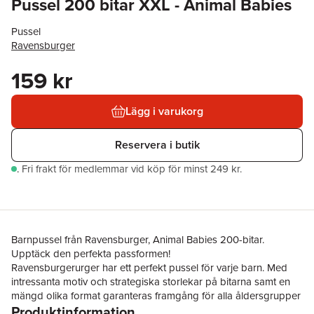
Pussel 200 bitar XXL - Animal Babies
Pussel
Ravensburger
159 kr
Lägg i varukorg
Reservera i butik
.
Fri frakt för medlemmar vid köp för minst 249 kr.
Barnpussel från Ravensburger, Animal Babies 200-bitar.
Upptäck den perfekta passformen!
Ravensburgerurger har ett perfekt pussel för varje barn. Med
intressanta motiv och strategiska storlekar på bitarna samt en
mängd olika format garanteras framgång för alla åldersgrupper
Produktinformation
och svårighetsgrader! Ravensburgerurger barnpussel är ett