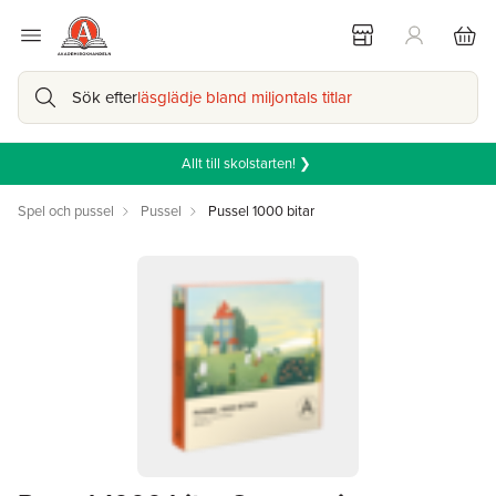
Sök efter
läsglädje bland miljontals titlar
Allt till skolstarten! ❯
Spel och pussel
Pussel
Pussel 1000 bitar