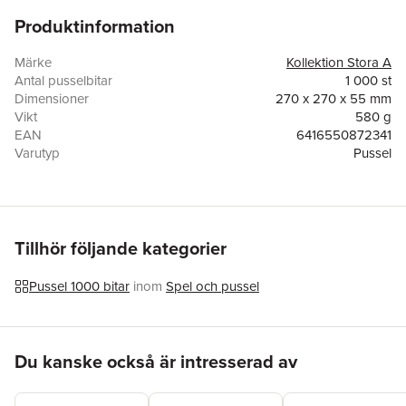
Produktinformation
Pussel med 1000 bitar.
Tillverkat i Finland av 100% återvunnet papper.
Pusselmotivets mått: 68 x 48 cm.
Märke
Kollektion Stora A
Förpackningens mått: 27 x 27 x 6 cm.
Antal pusselbitar
1 000 st
Dimensioner
270 x 270 x 55 mm
Ett 1000 bitars pussel för dig som vill besöka Mumindalen och
Vikt
580 g
alla dess karaktärer. Pusslet ingår i Akademibokhandelns egen
EAN
6416550872341
kollektion –
Kollektion Stora A.
Varutyp
Pussel
Tillhör följande kategorier
Pussel 1000 bitar
inom
Spel och pussel
Hoppa över listan
Du kanske också är intresserad av