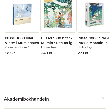
Pussel 1000 bitar
Pussel 1000 bitar -
Pussel 1000 bitar A
Vinter i Mumindalen
Mumin : Den farliga
Puzzle Moomin Pla
Kollektion Stora A
Flame Tree
Barbo Toys
resan
in the Forest
179 kr
249 kr
279 kr
Akademibokhandeln