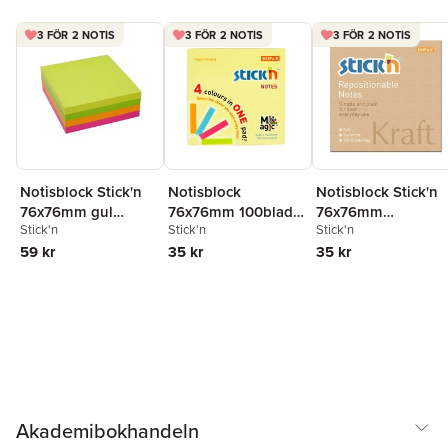
3 FÖR 2 NOTIS
3 FÖR 2 NOTIS
3 FÖR 2 NOTIS
Notisblock Stick'n
Notisblock
Notisblock Stick'n
76x76mm gul
76x76mm 100blad
76x76mm
Stick'n
Stick'n
Stick'n
orange rosa & grön
Magic pastell
kraftpapper
59 kr
35 kr
35 kr
Akademibokhandeln