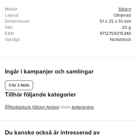
Märke
Stick'n
Layout
Olinjerad
Dimensioner
51 x 25 x 51 mm
Vikt
20 g
EAN
4712759215340
Varutyp
Notisblock
Ingår i kampanjer och samlingar
3 för 2 Notis
Tillhör följande kategorier
Notisblock (Stickn Notes)
inom
Anteckning
Hoppa över listan
Du kanske också är intresserad av