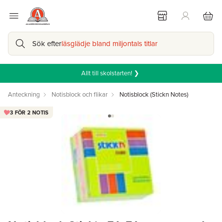
Sök efter
läsglädje bland miljontals titlar
Allt till skolstarten! ❯
Anteckning
Notisblock och flikar
Notisblock (Stickn Notes)
3 FÖR 2 NOTIS