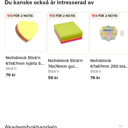
Du kanske också är intresserad av
3 FÖR 2 NOTIS
3 FÖR 2 NOTIS
3 FÖR 2 NOTIS
Notisblock Stick'n
Notisblock Stick'n
Notisblock
67x67mm hjärta 5
76x76mm gul
67x67mm 250 blad
Stick'n
neonfärger
Stick'n
Stick'n
orange rosa & grön
blomma 5
79 kr
59 kr
pastellfärger
79 kr
Akademibokhandeln