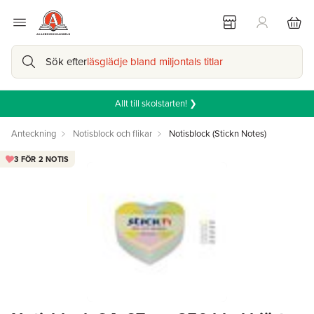
Sök efter
läsglädje bland miljontals titlar
Allt till skolstarten! ❯
Anteckning
Notisblock och flikar
Notisblock (Stickn Notes)
3 FÖR 2 NOTIS