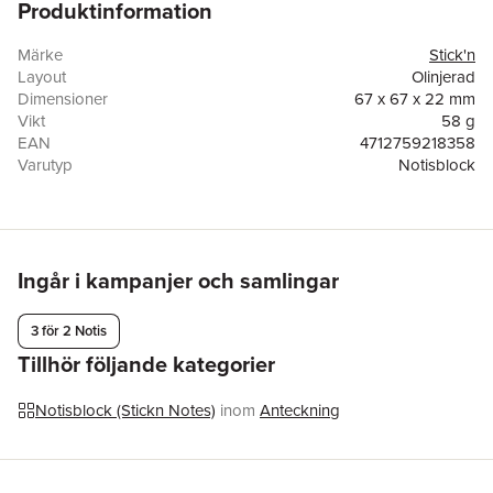
Produktinformation
Märke
Stick'n
Layout
Olinjerad
Dimensioner
67 x 67 x 22 mm
Vikt
58 g
EAN
4712759218358
Varutyp
Notisblock
Ingår i kampanjer och samlingar
3 för 2 Notis
Tillhör följande kategorier
Notisblock (Stickn Notes)
inom
Anteckning
Hoppa över listan