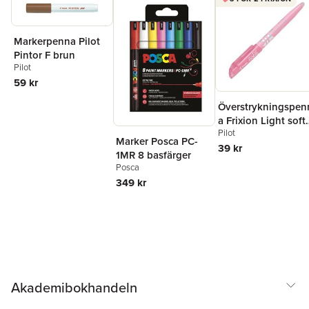
Markerpenna Pilot
Pintor F brun
Pilot
59 kr
Överstrykningspen
a Frixion Light soft
Pilot
rosa, raderbar
Marker Posca PC-
39 kr
1MR 8 basfärger
Posca
349 kr
Akademibokhandeln