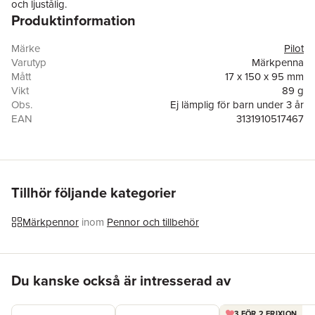
och ljustålig.
Produktinformation
Märke
Pilot
Varutyp
Märkpenna
Mått
17 x 150 x 95 mm
Vikt
89 g
Obs.
Ej lämplig för barn under 3 år
EAN
3131910517467
Skrivfärg
Flerfärgad
Stiftbredd
1.0 mm
Tillhör följande kategorier
Märkpennor
inom
Pennor och tillbehör
Hoppa över listan
Du kanske också är intresserad av
3 FÖR 2 FRIXION