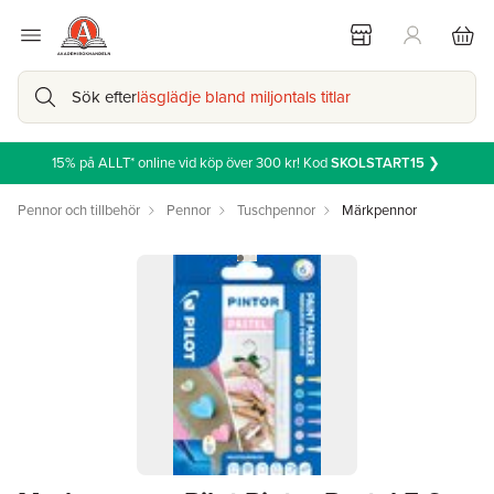
Sök efter
läsglädje bland miljontals titlar
15% på ALLT* online vid köp över 300 kr! Kod
SKOLSTART15
❯
Pennor och tillbehör
Pennor
Tuschpennor
Märkpennor