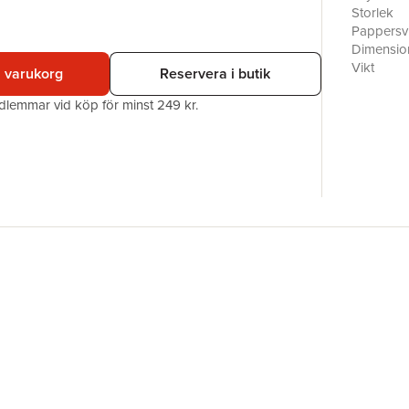
Ett stilre
Storlek
Akademib
Pappersvi
Dimensio
Vikt
i varukorg
Reservera i butik
Antal sid
EAN
edlemmar vid köp för minst 249 kr.
Miljömärk
Varutyp