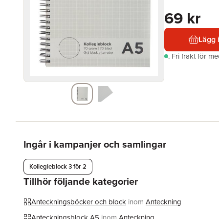
69 kr
Lägg 
.
Fri frakt för m
Ingår i kampanjer och samlingar
Kollegieblock 3 för 2
Tillhör följande kategorier
Anteckningsböcker och block
inom
Anteckning
Anteckningsblock A5
inom
Anteckning