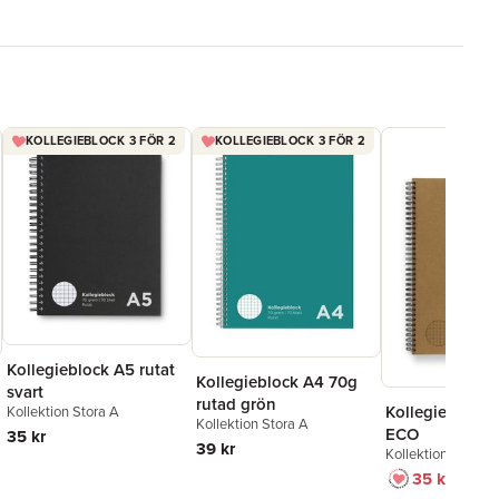
KOLLEGIEBLOCK 3 FÖR 2
KOLLEGIEBLOCK 3 FÖR 2
Kollegieblock A5 rutat
Kollegieblock A4 70g
svart
rutad grön
Kollegieblock 
Kollektion Stora A
Kollektion Stora A
ECO
35 kr
39 kr
Kollektion Stora A
35 kr
69 kr