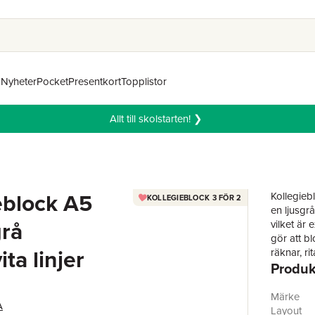
n
Nyheter
Pocket
Presentkort
Topplistor
Allt till skolstarten! ❯
eblock A5
Kollegieb
KOLLEGIEBLOCK 3 FÖR 2
en ljusgrå
grå
vilket är
gör att bl
ita linjer
räknar, ri
Produk
FSC-certi
70 g linj
Märke
A
Layout