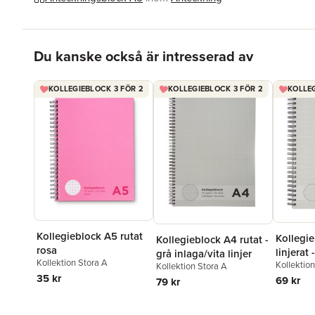
Hoppa över listan
Du kanske också är intresserad av
KOLLEGIEBLOCK 3 FÖR 2
KOLLEGIEBLOCK 3 FÖR 2
KOLLEG
Kollegieblock A5 rutat
Kollegi
Kollegieblock A4 rutat -
rosa
linjerat 
grå inlaga/vita linjer
Kollektion Stora A
Kollektio
linjer
Kollektion Stora A
35 kr
69 kr
79 kr