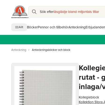
Sök efter
läsglädje bland miljontals titlar
Böcker
Pennor och tillbehör
Anteckning
Erbjudande
Allt
Anteckning
Anteckningsböcker och block
Kollegi
rutat - 
inlaga/v
Kollegieblock
Kollektion Stora 