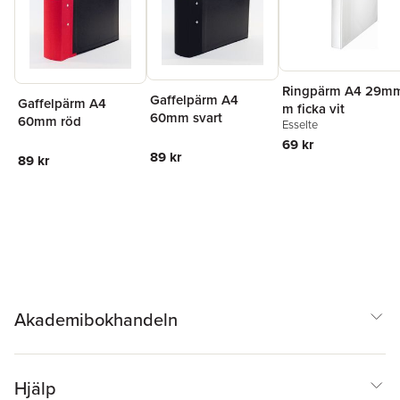
Ringpärm A4 29m
Gaffelpärm A4
Gaffelpärm A4
m ficka vit
60mm svart
60mm röd
Esselte
69 kr
89 kr
89 kr
Akademibokhandeln
Hjälp