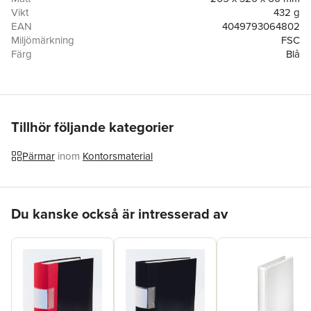
Vikt
432 g
EAN
4049793064802
Miljömärkning
FSC
Färg
Blå
Tillhör följande kategorier
Pärmar
inom
Kontorsmaterial
Hoppa över listan
Du kanske också är intresserad av