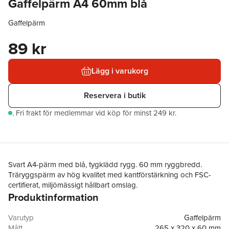
Gaffelpärm A4 60mm blå
Gaffelpärm
89 kr
Lägg i varukorg
Reservera i butik
.
Fri frakt för medlemmar vid köp för minst 249 kr.
Svart A4-pärm med blå, tygklädd rygg. 60 mm ryggbredd.
Träryggspärm av hög kvalitet med kantförstärkning och FSC-
certifierat, miljömässigt hållbart omslag.
Produktinformation
Varutyp
Gaffelpärm
Mått
265 x 320 x 60 mm