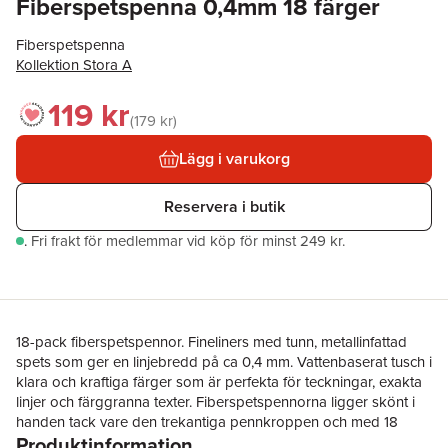
Fiberspetspenna 0,4mm 18 färger
Fiberspetspenna
Kollektion Stora A
119 kr
179 kr
Lägg i varukorg
Reservera i butik
.
Fri frakt för medlemmar vid köp för minst 249 kr.
18-pack fiberspetspennor. Fineliners med tunn, metallinfattad
spets som ger en linjebredd på ca 0,4 mm. Vattenbaserat tusch i
klara och kraftiga färger som är perfekta för teckningar, exakta
linjer och färggranna texter. Fiberspetspennorna ligger skönt i
handen tack vare den trekantiga pennkroppen och med 18
Produktinformation
nyanser att välja på skapar du enkelt nya mästerverk.