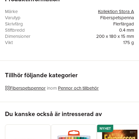
Asken är tillverkad av FSC-märkt papper och pennorna ligger i
Märke
Kollektion Stora A
ett utdragbart fack som fungerar som förvaring medan du
Varutyp
Fiberspetspenna
arbetar med pennorna.
Skrivfärg
Flerfärgad
Stiftbredd
0.4 mm
Fiberspetspennorna ingår i Akademibokhandelns egen
Dimensioner
200 x 180 x 15 mm
kollektion -
Kollektion Stora A
.
Vikt
175 g
EAN
7331434027503
Tillhör följande kategorier
Fiberspetspennor
inom
Pennor och tillbehör
Hoppa över listan
Du kanske också är intresserad av
NYHET