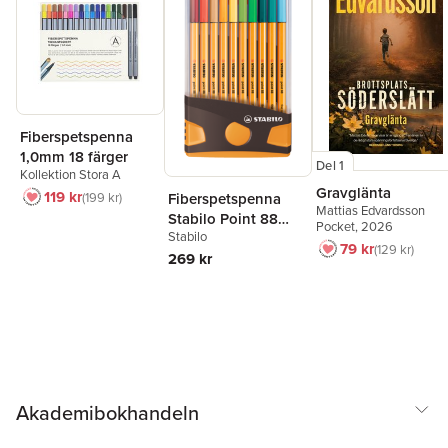
Fiberspetspenna
1,0mm 18 färger
Del 1
Kollektion Stora A
Gravglänta
119 kr
199 kr
Fiberspetspenna
Mattias Edvardsson
Stabilo Point 88
Pocket
, 2026
Stabilo
Colorparade 20
79 kr
129 kr
färger
269 kr
Akademibokhandeln