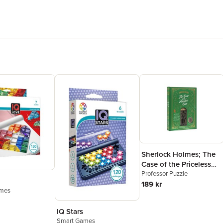
Sherlock Holmes; The
Case of the Priceless
Coin
Professor Puzzle
189 kr
mes
IQ Stars
Smart Games