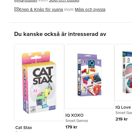
Knep & Knåp för vuxna
inom
Måla och pyssla
Hoppa över listan
Du kanske också är intresserad av
IQ Love
Smart Ga
IQ XOXO
219 kr
Smart Games
179 kr
Cat Stax