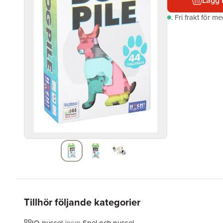
Lägg 
.
Fri frakt för m
Tillhör följande kategorier
IQ-pussel
inom
Spel och pussel