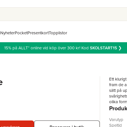
n
Nyheter
Pocket
Presentkort
Topplistor
15% på ALLT* online vid köp över 300 kr! Kod
SKOLSTART15
❯
e
Ett kluri
fram de a
sätt på u
svårighets
olika form
Produk
Kul hjärn
finska. 1+
Varutyp
Speltid