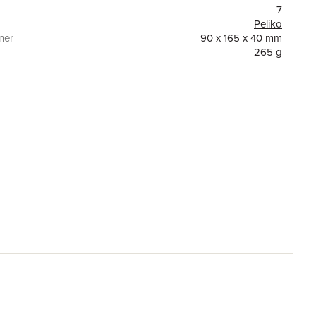
7
Peliko
ner
90 x 165 x 40 mm
265 g
6416550862373