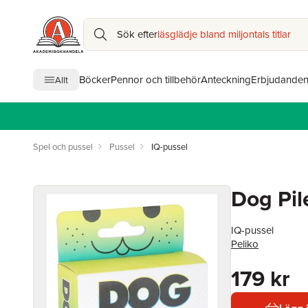
Sök efter
läsglädje bland miljontals titlar
Böcker
Pennor och tillbehör
Anteckning
Erbjudande
Allt
Spel och pussel
Pussel
IQ-pussel
Dog Pil
IQ-pussel
Peliko
179 kr