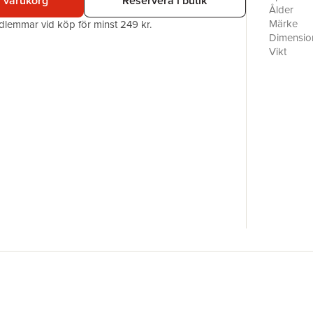
i varukorg
Reservera i butik
Ålder
Märke
edlemmar vid köp för minst 249 kr.
Dimensio
Vikt
EAN