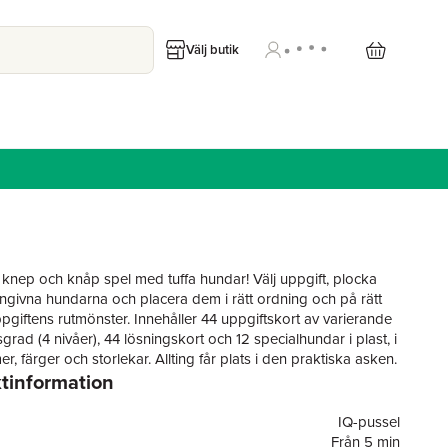
Välj butik
gt knep och knåp spel med tuffa hundar! Välj uppgift, plocka
ngivna hundarna och placera dem i rätt ordning och på rätt
ppgiftens rutmönster. Innehåller 44 uppgiftskort av varierande
grad (4 nivåer), 44 lösningskort och 12 specialhundar i plast, i
er, färger och storlekar. Allting får plats i den praktiska asken.
tinformation
gymnastik själv eller tillsammans. Regler på svenska och
 spelare, 7-99 -år, speltid: så länge du orkar spela.
IQ-pussel
Från 5 min