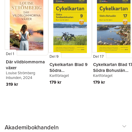
Del 1
Del 9
Del 17
Där vildblommorna
Cykelkartan Blad 9
Cykelkartan Blad 1
växer
Södra
Södra Bohuslän
Louise Strömberg
Kartförlaget
Kartförlaget
Smålandskusten
2023-2025
Inbunden
, 2024
2023-2025
179 kr
179 kr
319 kr
Akademibokhandeln