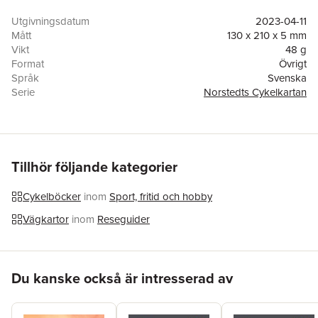
Utgivningsdatum
2023-04-11
Mått
130 x 210 x 5 mm
Vikt
48 g
Format
Övrigt
Språk
Svenska
Serie
Norstedts Cykelkartan
Antal sidor
1
Upplaga
1
Förlag
Kartförlaget
ISBN
9789189427358
Tillhör följande kategorier
Cykelböcker
inom
Sport, fritid och hobby
Vägkartor
inom
Reseguider
Hoppa över listan
Du kanske också är intresserad av