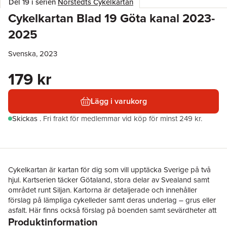
Del 19 i serien
Norstedts Cykelkartan
Cykelkartan Blad 19 Göta kanal 2023-
2025
Svenska, 2023
179 kr
Lägg i varukorg
Skickas
.
Fri frakt för medlemmar vid köp för minst 249 kr.
Cykelkartan är kartan för dig som vill upptäcka Sverige på två
hjul. Kartserien täcker Götaland, stora delar av Svealand samt
området runt Siljan. Kartorna är detaljerade och innehåller
förslag på lämpliga cykelleder samt deras underlag – grus eller
asfalt. Här finns också förslag på boenden samt sevärdheter att
Produktinformation
besöka under cykelturen.