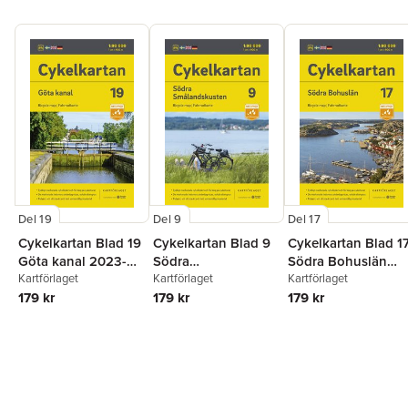
Del 19
Del 9
Del 17
Cykelkartan Blad 19
Cykelkartan Blad 9
Cykelkartan Blad 1
Göta kanal 2023-
Södra
Södra Bohuslän
2025
Kartförlaget
Smålandskusten
Kartförlaget
2023-2025
Kartförlaget
179 kr
2023-2025
179 kr
179 kr