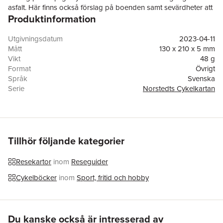
asfalt. Här finns också förslag på boenden samt sevärdheter att
Produktinformation
besöka under cykelturen.
Utgivningsdatum
2023-04-11
Mått
130 x 210 x 5 mm
Vikt
48 g
Format
Övrigt
Språk
Svenska
Serie
Norstedts Cykelkartan
Antal sidor
1
Upplaga
1
Förlag
Kartförlaget
ISBN
9789189427365
Tillhör följande kategorier
Resekartor
inom
Reseguider
Cykelböcker
inom
Sport, fritid och hobby
Hoppa över listan
Du kanske också är intresserad av