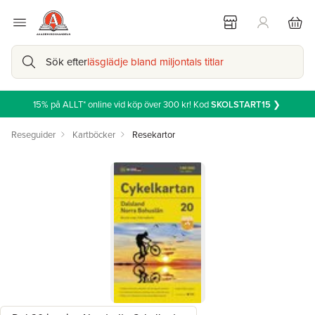
Sök efter
läsglädje bland miljontals titlar
15% på ALLT* online vid köp över 300 kr! Kod
SKOLSTART15
❯
Reseguider
Kartböcker
Resekartor