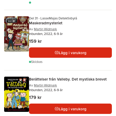
Del 31 - LasseMajas Detektivbyrå
Maskeradmysteriet
Av
Martin Widmark
Inbunden, 2022, 6-9 år
159 kr
Lägg i varukorg
Skickas
Berättelser från Valleby. Det mystiska brevet
Av
Martin Widmark
Inbunden, 2022, 6-9 år
179 kr
Lägg i varukorg