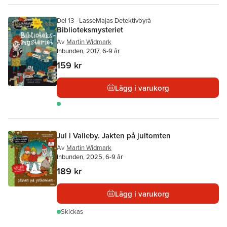
Del 13 - LasseMajas Detektivbyrå
Biblioteksmysteriet
Av
Martin Widmark
Inbunden, 2017, 6-9 år
159 kr
Lägg i varukorg
Jul i Valleby. Jakten på jultomten
Av
Martin Widmark
Inbunden, 2025, 6-9 år
189 kr
Lägg i varukorg
Skickas