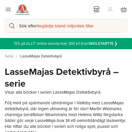
Sök efter
läsglädje bland miljontals titlar
15% på ALLT* online vid köp över 300 kr! Kod
SKOLSTART15
❯
Serie
LasseMajas Detektivbyrå
LasseMajas Detektivbyrå –
serie
Visar alla böcker i serien LasseMajas Detektivbyrå.
Följ med på spännande utredningar i Valleby med LasseMajas
detektivbyrå, där ingen utmaning är för stor! Martin Widmarks
charmiga berättelser tillsammans med Helena Willis färgstarka
bilder gör varje LasseMaja-bok till ett oemotståndligt läsäventyr.
Här hittar du alla böcker i serien och roliga spel, pussel och