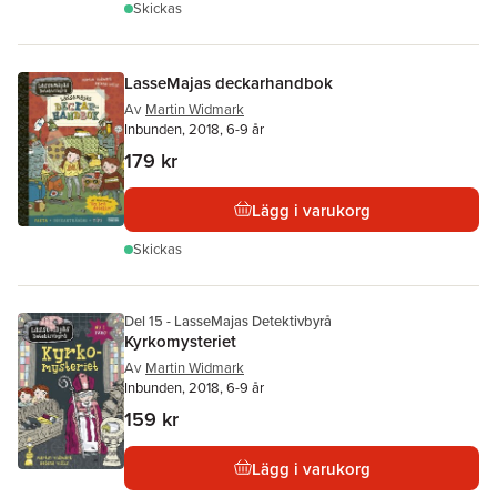
Skickas
LasseMajas deckarhandbok
Av
Martin Widmark
Inbunden, 2018, 6-9 år
179 kr
Lägg i varukorg
Skickas
Del 15 - LasseMajas Detektivbyrå
Kyrkomysteriet
Av
Martin Widmark
Inbunden, 2018, 6-9 år
159 kr
Lägg i varukorg