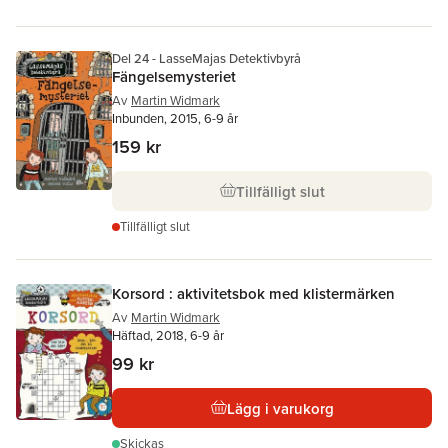
Del 24 - LasseMajas Detektivbyrå
Fängelsemysteriet
Av
Martin Widmark
Inbunden, 2015, 6-9 år
159 kr
Tillfälligt slut
Tillfälligt slut
Korsord : aktivitetsbok med klistermärken
Av
Martin Widmark
Häftad, 2018, 6-9 år
99 kr
Lägg i varukorg
Skickas