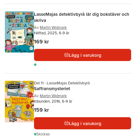
LasseMajas detektivbyrå lär dig bokstäver och
skriva
Av
Martin Widmark
Häftad, 2025, 6-9 år
169 kr
Lägg i varukorg
Del 11 - LasseMajas Detektivbyrå
Saffransmysteriet
Av
Martin Widmark
Inbunden, 2016, 6-9 år
159 kr
Lägg i varukorg
Skickas