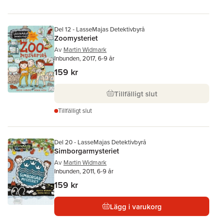
Del 12 - LasseMajas Detektivbyrå
Zoomysteriet
Av
Martin Widmark
Inbunden, 2017, 6-9 år
159 kr
Tillfälligt slut
Tillfälligt slut
Del 20 - LasseMajas Detektivbyrå
Simborgarmysteriet
Av
Martin Widmark
Inbunden, 2011, 6-9 år
159 kr
Lägg i varukorg