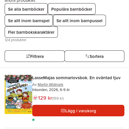
andra produkter.
Hoppa över listan
Se alla barnböcker
Populära barnböcker
Se allt inom barnspel
Se allt inom barnpussel
Fler barnbokskaraktärer
124
produkter
Filtrera
Sortera
LasseMajas sommarlovsbok. En oväntad tjuv
Av
Martin Widmark
Inbunden, 2026, 6-9 år
129 kr
159 kr
Lägg i varukorg