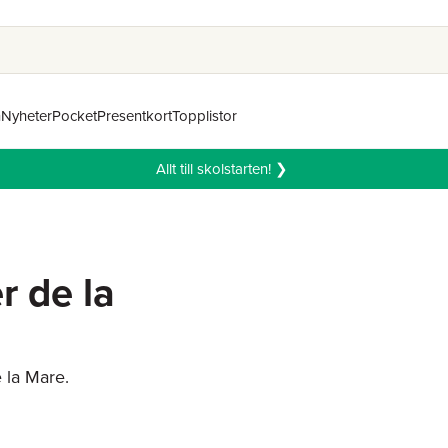
n
Nyheter
Pocket
Presentkort
Topplistor
Allt till skolstarten! ❯
r de la
 la Mare.