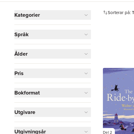
Hoppa över filtreringsmeny
Sorterar på:
Kategorier
Böcker
Språk
Barn och ungdom
4
Visa fler
Ålder
Visa fler
Pris
Bokformat
Utgivare
Utgivningsår
Del 2