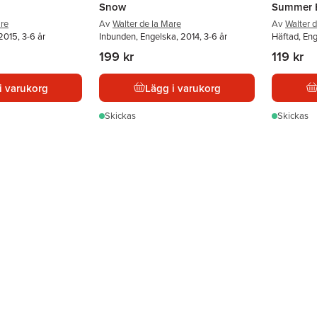
Snow
Summer 
are
Av
Walter de la Mare
Av
Walter 
2015, 3-6 år
Inbunden, Engelska, 2014, 3-6 år
Häftad, Eng
199 kr
119 kr
i varukorg
Lägg i varukorg
Skickas
Skickas