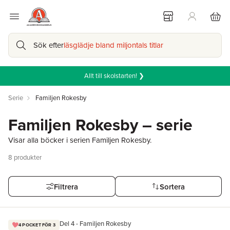
Sök efter
läsglädje bland miljontals titlar
Allt till skolstarten! ❯
Serie
Familjen Rokesby
Familjen Rokesby – serie
Visar alla böcker i serien Familjen Rokesby.
8
produkter
Filtrera
Sortera
Del 4 - Familjen Rokesby
4 POCKET FÖR 3