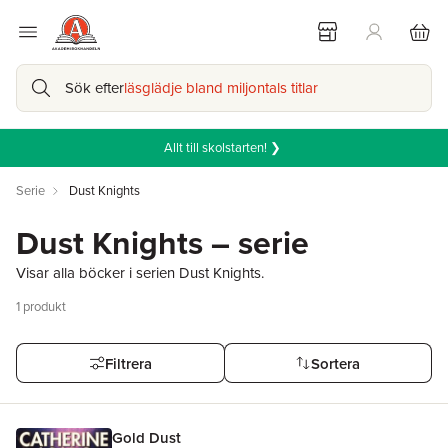
Sök efter
läsglädje bland miljontals titlar
Allt till skolstarten! ❯
Serie
Dust Knights
Dust Knights – serie
Visar alla böcker i serien Dust Knights.
1
produkt
Filtrera
Sortera
Gold Dust