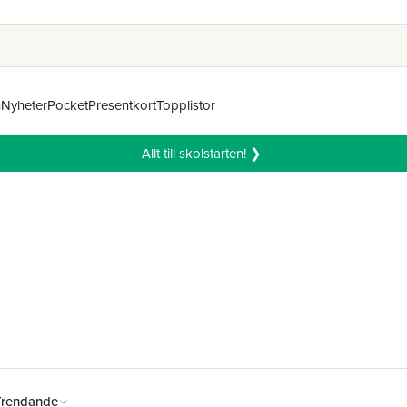
n
Nyheter
Pocket
Presentkort
Topplistor
Allt till skolstarten! ❯
Trendande