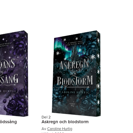
Del 2
dödssång
Askregn och blodstorm
Av
Caroline Hurtig