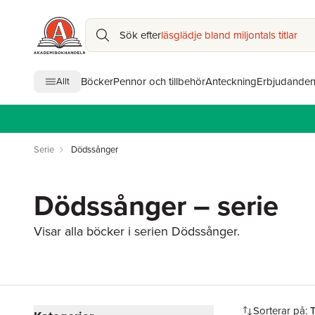
Sök efter
läsglädje bland miljontals titlar
Böcker
Pennor och tillbehör
Anteckning
Erbjudande
Allt
Serie
Dödssånger
Dödssånger – serie
Visar alla böcker i serien Dödssånger.
Hoppa över filtreringsmeny
Sorterar på: