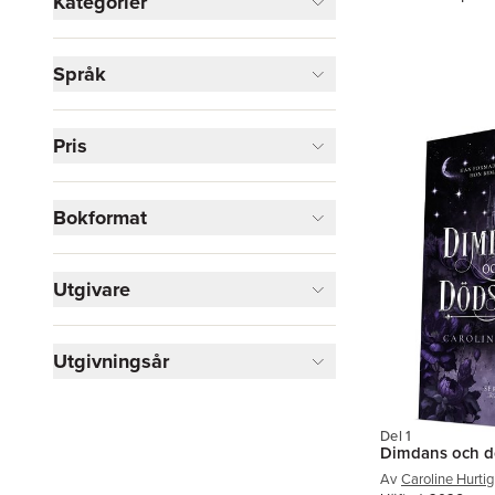
Kategorier
Böcker
Språk
Fantasy, SciFi och skräck
2
Visa fler
Pris
Visa fler
Bokformat
Utgivare
Utgivningsår
Del 1
Dimdans och 
Av
Caroline Hurtig