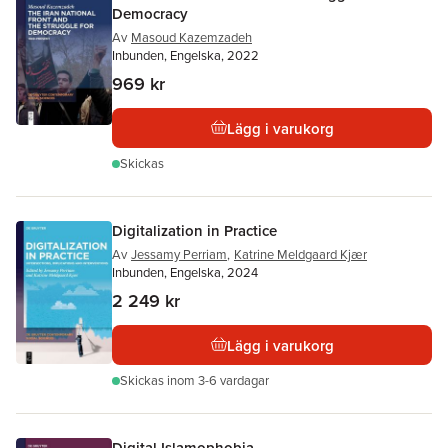
Democracy
Av
Masoud Kazemzadeh
Inbunden, Engelska, 2022
969 kr
Lägg i varukorg
Skickas
Digitalization in Practice
Av
Jessamy Perriam
,
Katrine Meldgaard Kjær
Inbunden, Engelska, 2024
2 249 kr
Lägg i varukorg
Skickas
inom 3-6 vardagar
Digital Islamophobia