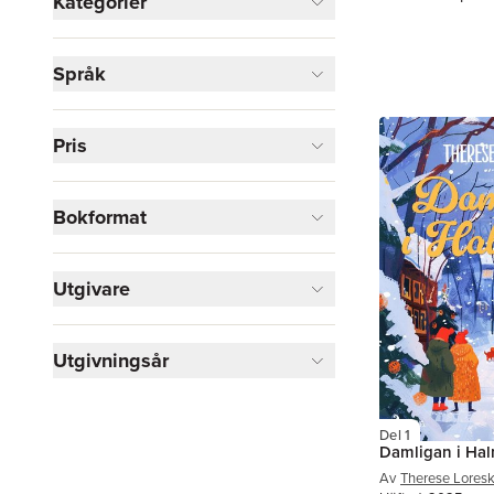
Kategorier
Böcker
Språk
Skönlitteratur
2
Visa fler
Pris
Visa fler
Bokformat
Utgivare
Utgivningsår
Del 1
Damligan i Ha
Av
Therese Loresk