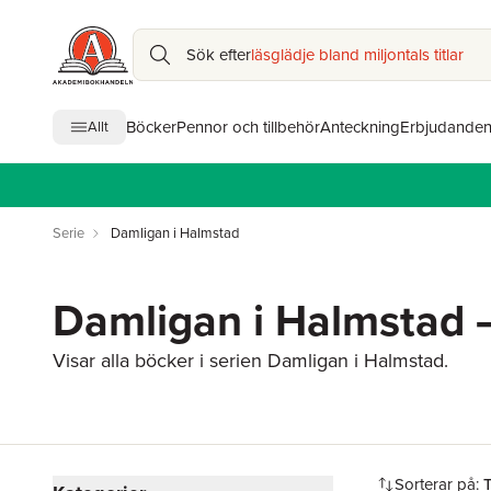
Sök efter
läsglädje bland miljontals titlar
Böcker
Pennor och tillbehör
Anteckning
Erbjudande
Allt
Serie
Damligan i Halmstad
Damligan i Halmstad –
Visar alla böcker i serien Damligan i Halmstad.
Hoppa över filtreringsmeny
Sorterar på: