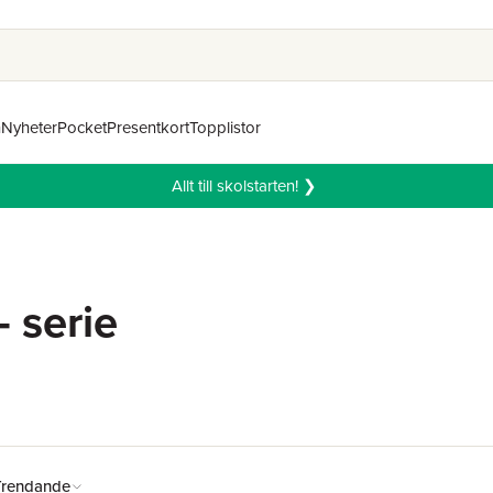
n
Nyheter
Pocket
Presentkort
Topplistor
Allt till skolstarten! ❯
 serie
Trendande