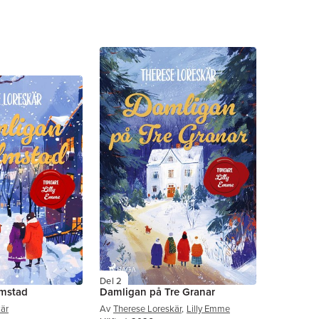
Del 2
lmstad
Damligan på Tre Granar
är
Av
Therese Loreskär
,
Lilly Emme