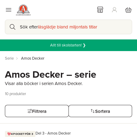
Sök efter
läsglädje bland miljontals titlar
Allt till skolstarten! ❯
Serie
Amos Decker
Amos Decker – serie
Visar alla böcker i serien Amos Decker.
10
produkter
Filtrera
Sortera
Del 3 - Amos Decker
4 POCKET FÖR 3