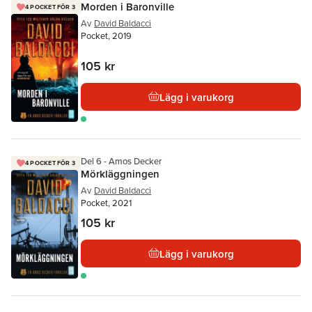
Morden i Baronville
4 POCKET FÖR 3
Av
David Baldacci
Pocket, 2019
105 kr
Lägg i varukorg
Del 6 - Amos Decker
4 POCKET FÖR 3
Mörkläggningen
Av
David Baldacci
Pocket, 2021
105 kr
Lägg i varukorg