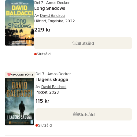
Del 7 - Amos Decker
Long Shadows
Av
David Baldacci
Häftad, Engelska, 2022
229 kr
Slutsåld
Slutsåld
Del 7 - Amos Decker
4 POCKET FÖR 3
I lagens skugga
Av
David Baldacci
Pocket, 2023
115 kr
Slutsåld
Slutsåld