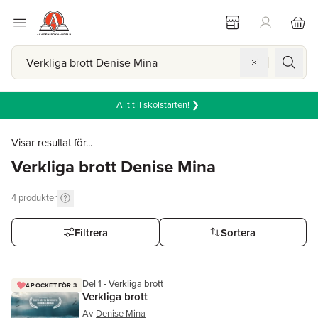
Allt till skolstarten! ❯
Visar resultat för...
Verkliga brott Denise Mina
4
produkter
Filtrera
Sortera
Del 1 - Verkliga brott
4 POCKET FÖR 3
Verkliga brott
Av
Denise Mina