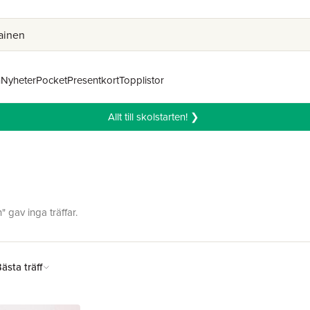
n
Nyheter
Pocket
Presentkort
Topplistor
Allt till skolstarten! ❯
 gav inga träffar.
ästa träff