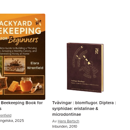
 Beekeeping Book for
Tvåvingar : blomflugor. Diptera :
s
syrphidae: eristalinae &
microdontinae
enfield
Engelska, 2025
Av
Hans Bartsch
Inbunden, 2010