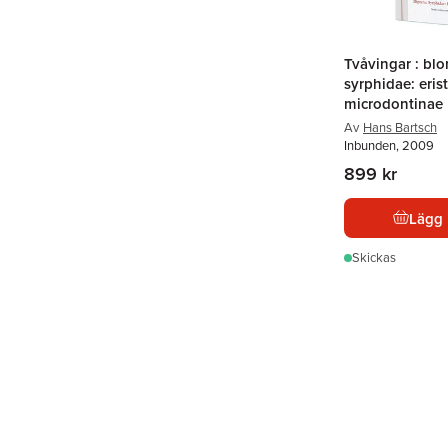
Tvåvingar : blo
syrphidae: eris
microdontinae
Av
Hans Bartsch
Inbunden, 2009
899 kr
Lägg 
Skickas