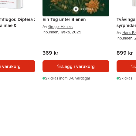
mflugor. Diptera :
Ein Tag unter Bienen
Tvåvingar
talinae &
syrphidae
Av
Gregor Haniak
Inbunden, Tyska, 2025
Av
Hans Ba
Inbunden,
369 kr
899 kr
i varukorg
Lägg i varukorg
Skickas
inom 3-6 vardagar
Skickas