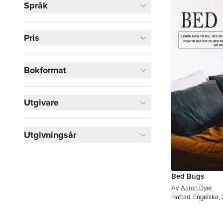
Språk
Djur och Natur
8
Naturvetenskap och teknik
8
Hem och Trädgård
3
Pris
Samhälle och politik
1
Visa fler
Bokformat
Visa fler
Utgivare
Utgivningsår
Bed Bugs
Av
Aaron Dyer
Häftad, Engelska,