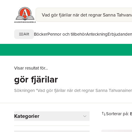
Böcker
Pennor och tillbehör
Anteckning
Erbjudande
Allt
Visar resultat för...
gör fjärilar
Sökningen "Vad gör fjärilar när det regnar Sanna Tahvanainen"
Hoppa över filtreringsmeny
Sorterar på:
B
Kategorier
Böcker