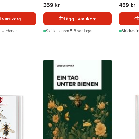
359 kr
469 kr
i varukorg
Lägg i varukorg
 vardagar
Skickas
inom 5-8 vardagar
Skickas
i