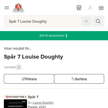
Allt till skolstarten! ❯
Visar resultat för...
Spår 7 Louise Doughty
1
produkt
Filtrera
Sortera
Spår 7
4 POCKET FÖR 3
Av
Louise Doughty
Pocket, 2021