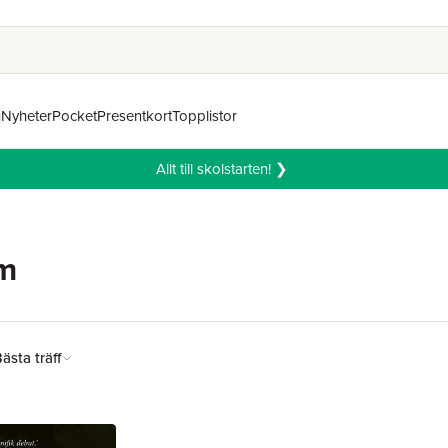
n
Nyheter
Pocket
Presentkort
Topplistor
Allt till skolstarten! ❯
im
ästa träff