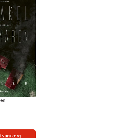
ren
i varukorg