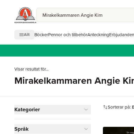
Böcker
Pennor och tillbehör
Anteckning
Erbjudande
Allt
Visar resultat för...
Mirakelkammaren Angie K
Hoppa över filtreringsmeny
Sorterar på:
B
Kategorier
Böcker
Språk
Deckare
1