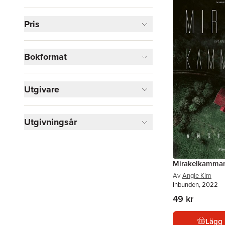
Skönlitteratur
1
Pris
Visa fler
Visa fler
Bokformat
Utgivare
Utgivningsår
Mirakelkamma
Av
Angie Kim
Inbunden, 2022
49 kr
Lägg 