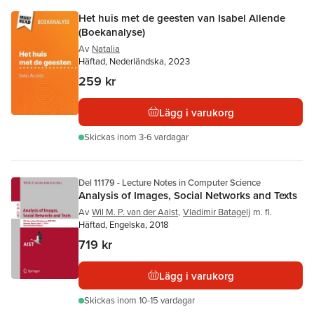
Het huis met de geesten van Isabel Allende
(Boekanalyse)
Av
Natalia
Häftad, Nederländska, 2023
259 kr
Lägg i varukorg
Skickas
inom 3-6 vardagar
Del 11179 - Lecture Notes in Computer Science
Analysis of Images, Social Networks and Texts
Av
Wil M. P. van der Aalst
,
Vladimir Batagelj
m. fl.
Häftad, Engelska, 2018
719 kr
Lägg i varukorg
Skickas
inom 10-15 vardagar