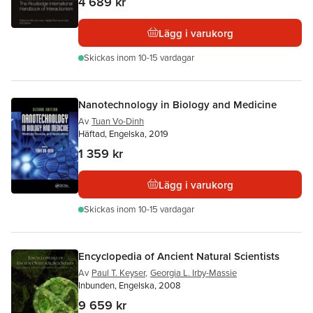
4 689 kr
Lägg i varukorg
Skickas
inom 10-15 vardagar
Nanotechnology in Biology and Medicine
Av
Tuan Vo-Dinh
Häftad, Engelska, 2019
1 359 kr
Lägg i varukorg
Skickas
inom 10-15 vardagar
Encyclopedia of Ancient Natural Scientists
Av
Paul T. Keyser
,
Georgia L. Irby-Massie
Inbunden, Engelska, 2008
9 659 kr