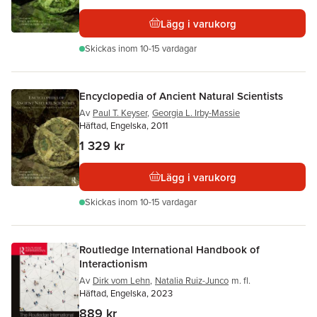
Lägg i varukorg
Skickas
inom 10-15 vardagar
Encyclopedia of Ancient Natural Scientists
Av
Paul T. Keyser
,
Georgia L. Irby-Massie
Häftad, Engelska, 2011
1 329 kr
Lägg i varukorg
Skickas
inom 10-15 vardagar
Routledge International Handbook of
Interactionism
Av
Dirk vom Lehn
,
Natalia Ruiz-Junco
m. fl.
Häftad, Engelska, 2023
889 kr